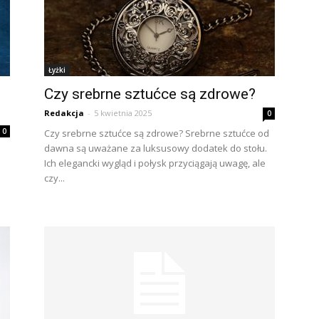
Łyżki
Czy srebrne sztućce są zdrowe?
Redakcja
-
5 kwietnia 2025
0
0
Czy srebrne sztućce są zdrowe? Srebrne sztućce od
dawna są uważane za luksusowy dodatek do stołu.
Ich elegancki wygląd i połysk przyciągają uwagę, ale
czy...