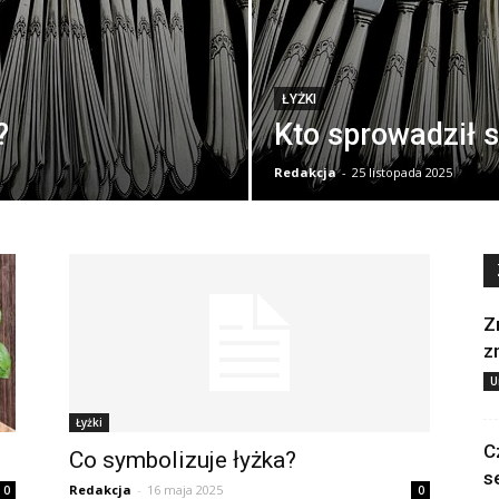
ŁYŻKI
?
Kto sprowadził s
Redakcja
-
25 listopada 2025
Z
z
U
Łyżki
C
Co symbolizuje łyżka?
s
Redakcja
-
16 maja 2025
0
0