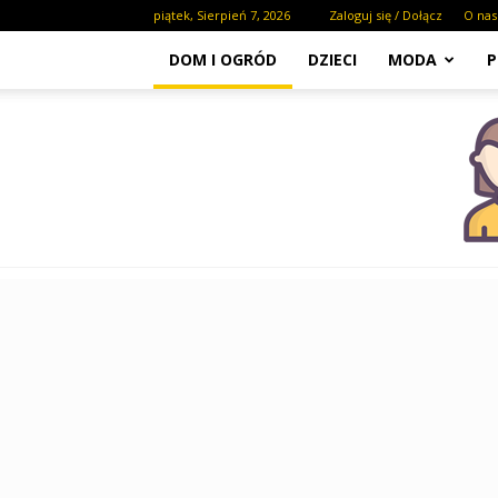
piątek, Sierpień 7, 2026
Zaloguj się / Dołącz
O nas
DOM I OGRÓD
DZIECI
MODA
P