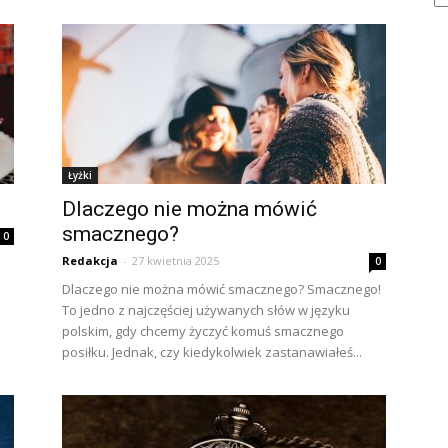
Łyżki
Dlaczego nie można mówić
smacznego?
0
Redakcja
-
27 kwietnia 2025
0
Dlaczego nie można mówić smacznego? Smacznego!
To jedno z najczęściej używanych słów w języku
polskim, gdy chcemy życzyć komuś smacznego
posiłku. Jednak, czy kiedykolwiek zastanawiałeś...