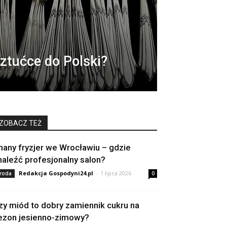
ztućce do Polski?
ZOBACZ TEŻ
nany fryzjer we Wrocławiu – gdzie
naleźć profesjonalny salon?
Redakcja Gospodyni24.pl
-
1 lipca 2026
roda
0
zy miód to dobry zamiennik cukru na
ezon jesienno-zimowy?