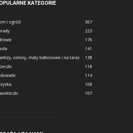
OPULARNE KATEGORIE
om i ogród
367
orady
223
drowie
176
oda
141
rkizy, osłony, maty balkonowe i na taras
138
żeczki
118
adowarki
114
ożyska
108
selniczki
107