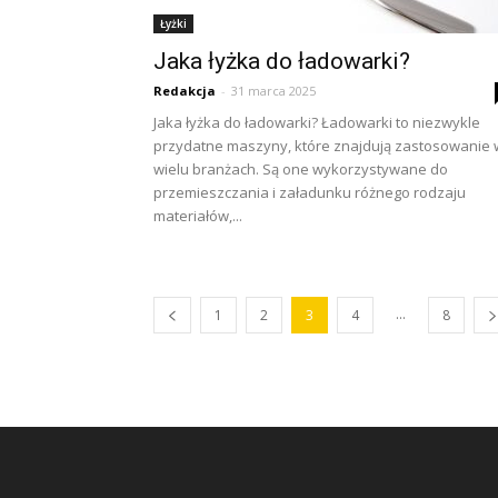
Łyżki
Jaka łyżka do ładowarki?
Redakcja
-
31 marca 2025
Jaka łyżka do ładowarki? Ładowarki to niezwykle
przydatne maszyny, które znajdują zastosowanie 
wielu branżach. Są one wykorzystywane do
przemieszczania i załadunku różnego rodzaju
materiałów,...
...
1
2
3
4
8