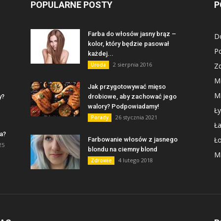
POPULARNE POSTY
P
Farba do włosów jasny brąz –
D
kolor, który będzie pasował
P
każdej...
2 sierpnia 2016
Uroda
Z
M
Jak przygotowywać mięso
Ma
y?
drobiowe, aby zachować jego
walory? Podpowiadamy!
Ły
26 stycznia 2021
Porady
Ł
a?
Ł
Farbowanie włosów z jasnego
25
blondu na ciemny blond
Ma
4 lutego 2018
Zdrowie