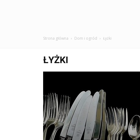
Strona główna
Dom i ogród
Łyżki
ŁYŻKI