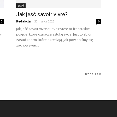
Łyżki
Jak jeść savoir vivre?
Redakcja
-
30 marca 2025
0
0
Jak jeść savoir vivre? Savoir vivre to francuskie
w
pojęcie, które oznacza sztukę życia. Jest to zbiór
zasad i norm, które określają, jak powinniśmy się
zachowywać...
Strona 3 z 8