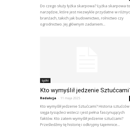
Do czego służy łyżka skarpowa? Łyżka skarpowa t
narzędzie, które jest niezwykle przydatne w różny
branżach, takich jak budownictwo, rolnictwo czy
ogrodnictwo. Jej głównym zadaniem...
Łyżki
Kto wymyślił jedzenie Sztućcami
Redakcja
-
11 maja 2025
Kto wymyślił jedzenie Sztućcami? Historia sztućców
sięga tysiącleci wstecz i jest pełna fascynujących
faktów. Kto zatem wymyślił jedzenie sztućcami?
Prześledźmy tę historię i odkryjmy tajemnice...