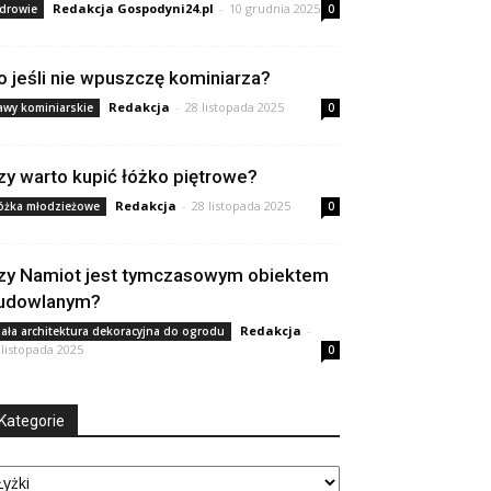
Redakcja Gospodyni24.pl
-
10 grudnia 2025
drowie
0
o jeśli nie wpuszczę kominiarza?
Redakcja
-
28 listopada 2025
awy kominiarskie
0
zy warto kupić łóżko piętrowe?
Redakcja
-
28 listopada 2025
óżka młodzieżowe
0
zy Namiot jest tymczasowym obiektem
udowlanym?
Redakcja
-
ała architektura dekoracyjna do ogrodu
 listopada 2025
0
Kategorie
tegorie