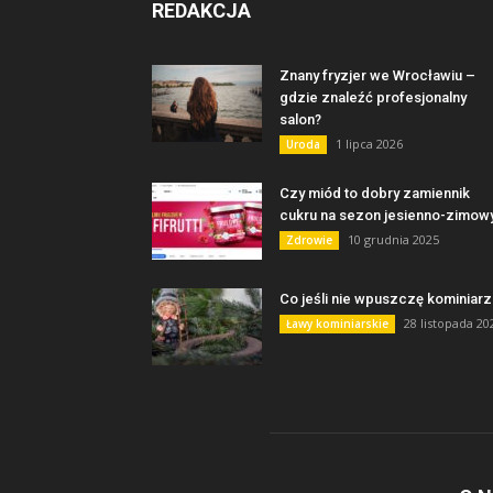
REDAKCJA
Znany fryzjer we Wrocławiu –
gdzie znaleźć profesjonalny
salon?
1 lipca 2026
Uroda
Czy miód to dobry zamiennik
cukru na sezon jesienno-zimow
10 grudnia 2025
Zdrowie
Co jeśli nie wpuszczę kominiarz
28 listopada 20
Ławy kominiarskie