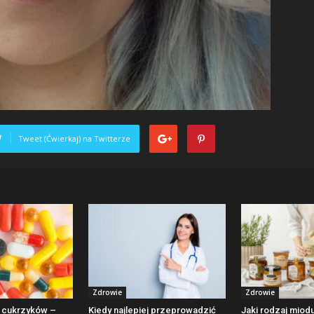
Tweet (Ćwierkaj) na Twitterze
Zdrowie
Zdrowie
a cukrzyków –
Kiedy najlepiej przeprowadzić
Jaki rodzaj miodu