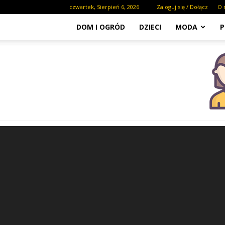
czwartek, Sierpień 6, 2026
Zaloguj się / Dołącz
O 
DOM I OGRÓD
DZIECI
MODA
P