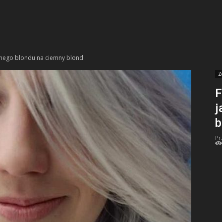
snego blondu na ciemny blond
Z
F
j
b
Pr