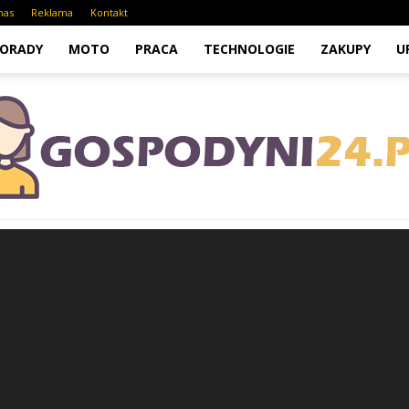
nas
Reklama
Kontakt
ORADY
MOTO
PRACA
TECHNOLOGIE
ZAKUPY
U