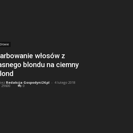
drowie
arbowanie włosów z
asnego blondu na ciemny
lond
zez
Redakcja Gospodyni24.pl
-
4 lutego 2018
29600
0