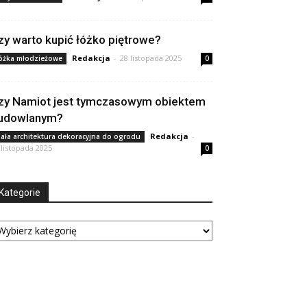
zy warto kupić łóżko piętrowe?
Redakcja
-
28 listopada 2025
óżka młodzieżowe
0
zy Namiot jest tymczasowym obiektem
udowlanym?
Redakcja
-
ała architektura dekoracyjna do ogrodu
 listopada 2025
0
Kategorie
tegorie