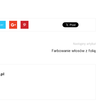
ter
Następny artykuł
Farbowanie włosów z folią
.pl