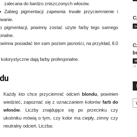
zalecana do bardzo zniszczonych włosów.
Zabieg pigmentacji zapewnia trwałe przyciemnienie i
C
iwanie.
Ł
 po pigmentacji, powinny zostać użyte farby tego samego
onalne.
 powinna posiadać ten sam poziom jasności, na przykład, 8.0
C
b
 kolorystyczne dają farby profesjonalne.
M
28
du
Każdy kto chce przyciemnić odcień
blondu
, powinien
Ka
wiedzieć, zapoznać się z oznaczaniem kolorów
farb do
włosów
. Liczby znajdujące się po przecinku czy
ukośniku mówią o tym, czy kolor ma ciepły, zimny czy
neutralny odcień. Liczba: