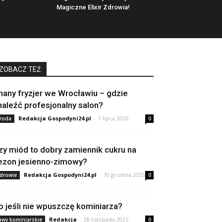
Magiczne Elixir Zdrowia!
ZOBACZ TEŻ
nany fryzjer we Wrocławiu – gdzie
naleźć profesjonalny salon?
Redakcja Gospodyni24.pl
-
1 lipca 2026
roda
0
zy miód to dobry zamiennik cukru na
ezon jesienno-zimowy?
Redakcja Gospodyni24.pl
-
10 grudnia 2025
drowie
0
o jeśli nie wpuszczę kominiarza?
Redakcja
-
28 listopada 2025
awy kominiarskie
0