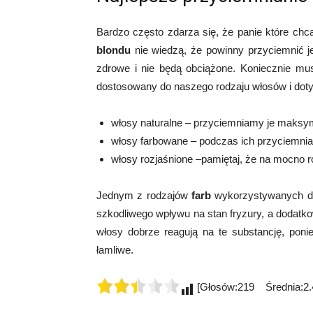
Bardzo często zdarza się, że panie które ch
blondu
nie wiedzą, że powinny przyciemnić je
zdrowe i nie będą obciążone. Koniecznie mu
dostosowany do naszego rodzaju włosów i dotyc
włosy naturalne – przyciemniamy je maksym
włosy farbowane – podczas ich przyciemnia
włosy rozjaśnione –pamiętaj, że na mocno 
Jednym z rodzajów
farb
wykorzystywanych do 
szkodliwego wpływu na stan fryzury, a dodatko
włosy dobrze reagują na te substancję, pon
łamliwe.
[Głosów:219 Średnia:2.4