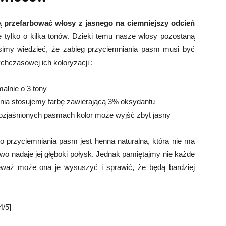
cą
przefarbować włosy z jasnego na ciemniejszy odcień
 tylko o kilka tonów. Dzieki temu nasze włosy pozostaną
simy wiedzieć, że zabieg przyciemniania pasm musi być
hczasowej ich koloryzacji :
alnie o 3 tony
nia stosujemy farbę zawierającą 3% oksydantu
rozjaśnionych pasmach kolor może wyjść zbyt jasny
przyciemniania pasm jest henna naturalna, która nie ma
wo nadaje jej głęboki połysk. Jednak pamiętajmy nie każde
ieważ może ona je wysuszyć i sprawić, że będą bardziej
/5]