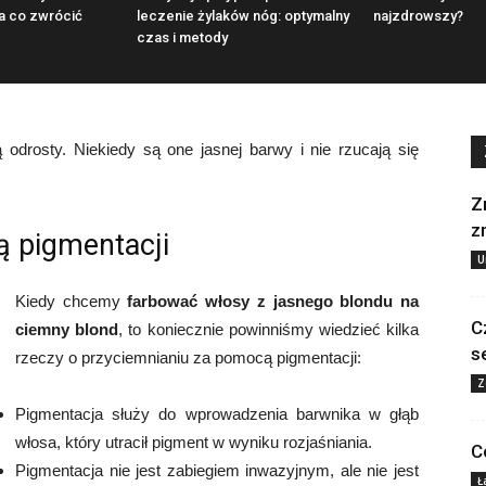
na co zwrócić
leczenie żylaków nóg: optymalny
najzdrowszy?
czas i metody
 odrosty. Niekiedy są one jasnej barwy i nie rzucają się
Z
z
ą pigmentacji
U
Kiedy chcemy
farbować włosy z jasnego blondu na
C
ciemny blond
, to koniecznie powinniśmy wiedzieć kilka
s
rzeczy o przyciemnianiu za pomocą pigmentacji:
Z
Pigmentacja służy do wprowadzenia barwnika w głąb
włosa, który utracił pigment w wyniku rozjaśniania.
C
Pigmentacja nie jest zabiegiem inwazyjnym, ale nie jest
Ł