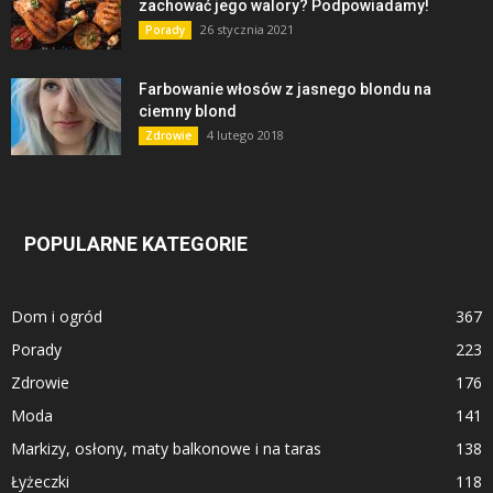
zachować jego walory? Podpowiadamy!
26 stycznia 2021
Porady
Farbowanie włosów z jasnego blondu na
ciemny blond
4 lutego 2018
Zdrowie
POPULARNE KATEGORIE
Dom i ogród
367
Porady
223
Zdrowie
176
Moda
141
Markizy, osłony, maty balkonowe i na taras
138
Łyżeczki
118