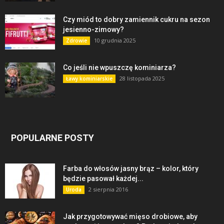
Czy miód to dobry zamiennik cukru na sezon
jesienno-zimowy?
10 grudnia 2025
Zdrowie
Co jeśli nie wpuszczę kominiarza?
28 listopada 2025
Ławy kominiarskie
POPULARNE POSTY
Farba do włosów jasny brąz – kolor, który
będzie pasował każdej...
2 sierpnia 2016
Uroda
Jak przygotowywać mięso drobiowe, aby