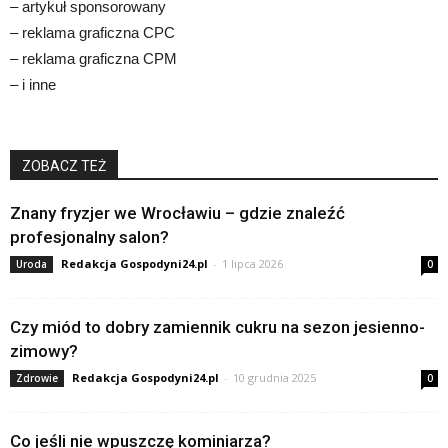
– artykuł sponsorowany
– reklama graficzna CPC
– reklama graficzna CPM
– i inne
ZOBACZ TEŻ
Znany fryzjer we Wrocławiu – gdzie znaleźć
profesjonalny salon?
Redakcja Gospodyni24.pl
-
1 lipca 2026
Uroda
0
Czy miód to dobry zamiennik cukru na sezon jesienno-
zimowy?
Redakcja Gospodyni24.pl
-
10 grudnia 2025
Zdrowie
0
Co jeśli nie wpuszczę kominiarza?