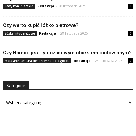
Redakcja
-
28 listopada 2025
Ławy kominiarskie
0
Czy warto kupić łóżko piętrowe?
Redakcja
-
28 listopada 2025
Łóżka młodzieżowe
0
Czy Namiot jest tymczasowym obiektem budowlanym?
Redakcja
-
28 listopada 2025
Mała architektura dekoracyjna do ogrodu
0
Kategorie
Kategorie