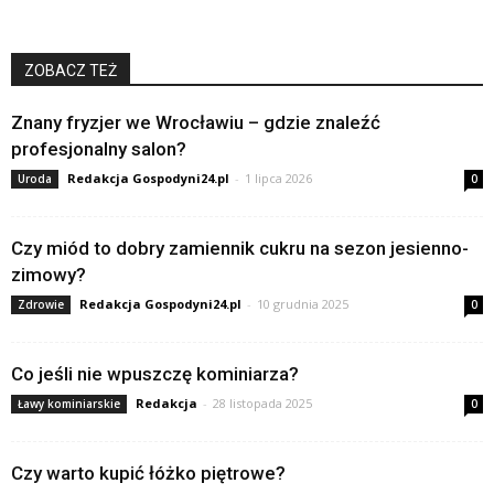
ZOBACZ TEŻ
Znany fryzjer we Wrocławiu – gdzie znaleźć
profesjonalny salon?
Redakcja Gospodyni24.pl
-
1 lipca 2026
Uroda
0
Czy miód to dobry zamiennik cukru na sezon jesienno-
zimowy?
Redakcja Gospodyni24.pl
-
10 grudnia 2025
Zdrowie
0
Co jeśli nie wpuszczę kominiarza?
Redakcja
-
28 listopada 2025
Ławy kominiarskie
0
Czy warto kupić łóżko piętrowe?