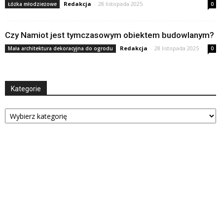
Redakcja
-
28 listopada 2025
Łóżka młodzieżowe
0
Czy Namiot jest tymczasowym obiektem budowlanym?
Redakcja
-
28 listopada 2025
Mała architektura dekoracyjna do ogrodu
0
Kategorie
Kategorie