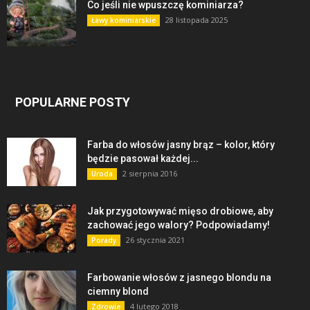
Co jeśli nie wpuszczę kominiarza?
28 listopada 2025
Ławy kominiarskie
POPULARNE POSTY
Farba do włosów jasny brąz – kolor, który
będzie pasował każdej...
2 sierpnia 2016
Uroda
Jak przygotowywać mięso drobiowe, aby
zachować jego walory? Podpowiadamy!
26 stycznia 2021
Porady
Farbowanie włosów z jasnego blondu na
ciemny blond
4 lutego 2018
Zdrowie