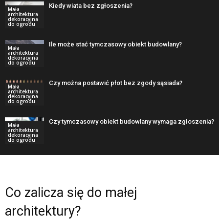
Kiedy wiata bez zgłoszenia?
Mała
architektura
dekoracyjna
do ogrodu
Ile może stać tymczasowy obiekt budowlany?
Mała
architektura
dekoracyjna
do ogrodu
Czy można postawić płot bez zgody sąsiada?
Mała
architektura
dekoracyjna
do ogrodu
Czy tymczasowy obiekt budowlany wymaga zgłoszenia?
Mała
architektura
dekoracyjna
do ogrodu
Co zalicza się do małej
architektury?