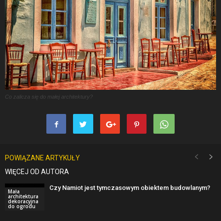
Co zalicza się do małej architektury?
POWIĄZANE ARTYKUŁY
WIĘCEJ OD AUTORA
Czy Namiot jest tymczasowym obiektem budowlanym?
Mała
architektura
dekoracyjna
do ogrodu