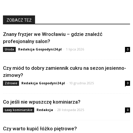
ZOBACZ TEŻ
Znany fryzjer we Wrocławiu – gdzie znaleźć
profesjonalny salon?
Redakcja Gospodyni24.pl
-
1 lipca 2026
Uroda
0
Czy miód to dobry zamiennik cukru na sezon jesienno-
zimowy?
Redakcja Gospodyni24.pl
-
10 grudnia 2025
Zdrowie
0
Co jeśli nie wpuszczę kominiarza?
Redakcja
-
28 listopada 2025
Ławy kominiarskie
0
Czy warto kupić łóżko piętrowe?