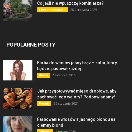
Co jeśli nie wpuszczę kominiarza?
28 listopada 2025
Ławy kominiarskie
POPULARNE POSTY
Farba do włosów jasny brąz – kolor, który
będzie pasował każdej...
2 sierpnia 2016
Uroda
Jak przygotowywać mięso drobiowe, aby
zachować jego walory? Podpowiadamy!
26 stycznia 2021
Porady
Farbowanie włosów z jasnego blondu na
ciemny blond
4 lutego 2018
Zdrowie