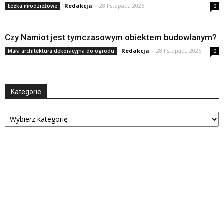
Redakcja
-
28 listopada 2025
Łóżka młodzieżowe
0
Czy Namiot jest tymczasowym obiektem budowlanym?
Redakcja
-
28 listopada 2025
Mała architektura dekoracyjna do ogrodu
0
Kategorie
Kategorie