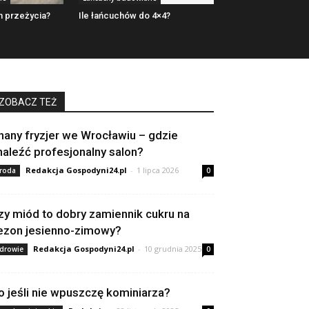
h przeżycia?
Ile łańcuchów do 4×4?
ZOBACZ TEŻ
nany fryzjer we Wrocławiu – gdzie
naleźć profesjonalny salon?
Redakcja Gospodyni24.pl
-
1 lipca 2026
roda
0
zy miód to dobry zamiennik cukru na
ezon jesienno-zimowy?
Redakcja Gospodyni24.pl
-
10 grudnia 2025
drowie
0
o jeśli nie wpuszczę kominiarza?