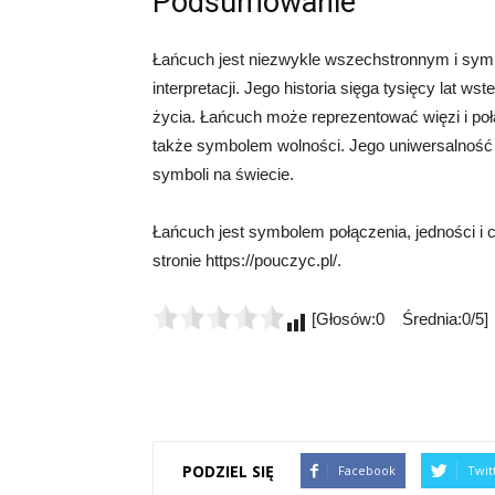
Podsumowanie
Łańcuch jest niezwykle wszechstronnym i sym
interpretacji. Jego historia sięga tysięcy lat w
życia. Łańcuch może reprezentować więzi i po
także symbolem wolności. Jego uniwersalność s
symboli na świecie.
Łańcuch jest symbolem połączenia, jedności i c
stronie https://pouczyc.pl/.
[Głosów:0 Średnia:0/5]
PODZIEL SIĘ
Facebook
Twit