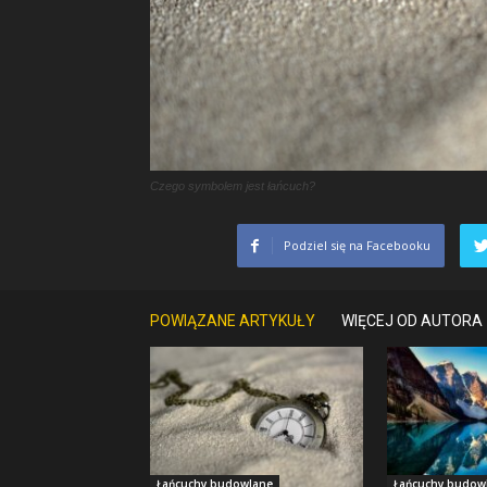
Czego symbolem jest łańcuch?
Podziel się na Facebooku
POWIĄZANE ARTYKUŁY
WIĘCEJ OD AUTORA
Łańcuchy budowlane
Łańcuchy budow