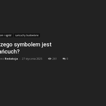
om i ogród
Łańcuchy budowlane
zego symbolem jest
ańcuch?
zez
Redakcja
-
27 stycznia 2025
261
0