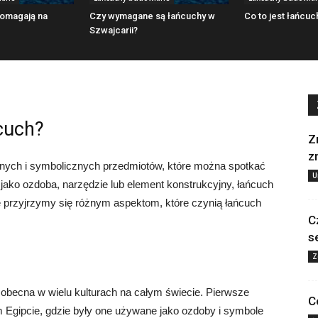
pomagają na
Czy wymagane są łańcuchy w
Co to jest łańcuc
Szwajcarii?
cuch?
Z
z
nnych i symbolicznych przedmiotów, które można spotkać
U
ako ozdoba, narzędzie lub element konstrukcyjny, łańcuch
le przyjrzymy się różnym aspektom, które czynią łańcuch
C
s
Z
st obecna w wielu kulturach na całym świecie. Pierwsze
C
Egipcie, gdzie były one używane jako ozdoby i symbole