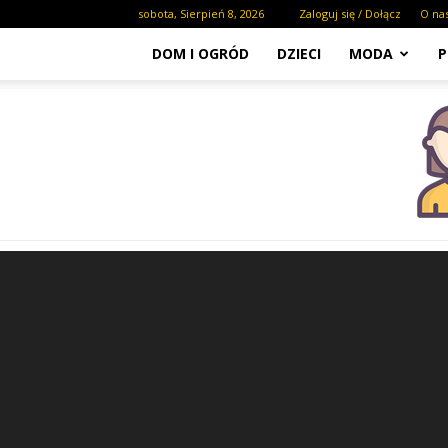
sobota, Sierpień 8, 2026
Zaloguj się / Dołącz
O na
DOM I OGRÓD
DZIECI
MODA
P