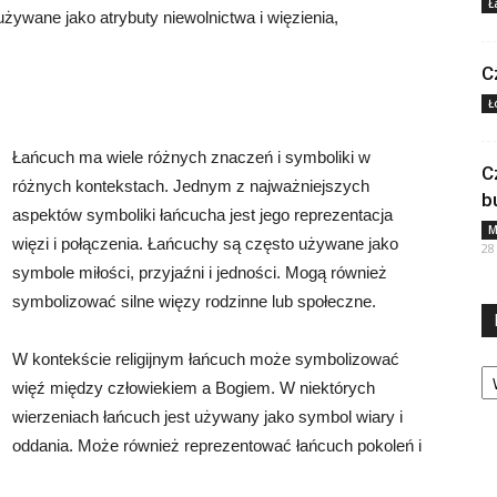
Ł
ywane jako atrybuty niewolnictwa i więzienia,
C
Ł
Łańcuch ma wiele różnych znaczeń i symboliki w
C
różnych kontekstach. Jednym z najważniejszych
b
aspektów symboliki łańcucha jest jego reprezentacja
M
więzi i połączenia. Łańcuchy są często używane jako
28
symbole miłości, przyjaźni i jedności. Mogą również
symbolizować silne więzy rodzinne lub społeczne.
W kontekście religijnym łańcuch może symbolizować
Ka
więź między człowiekiem a Bogiem. W niektórych
wierzeniach łańcuch jest używany jako symbol wiary i
oddania. Może również reprezentować łańcuch pokoleń i