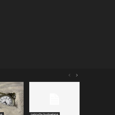
ne
Łańcuchy budowlane