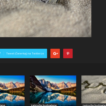
Tweet (Ćwierkaj) na Twitterze
lane
Łańcuchy budowlane
Łańcuchy budowla