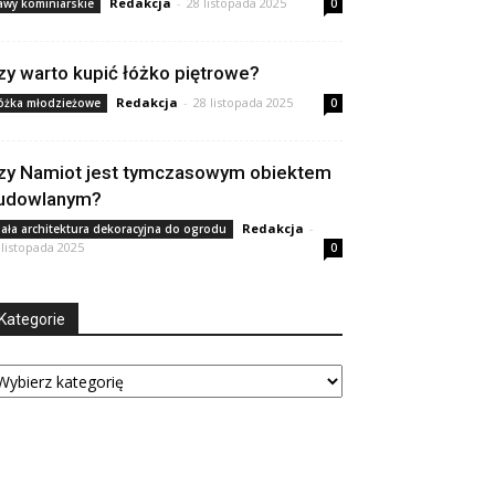
Redakcja
-
28 listopada 2025
awy kominiarskie
0
zy warto kupić łóżko piętrowe?
Redakcja
-
28 listopada 2025
óżka młodzieżowe
0
zy Namiot jest tymczasowym obiektem
udowlanym?
Redakcja
-
ała architektura dekoracyjna do ogrodu
 listopada 2025
0
Kategorie
tegorie