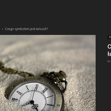
e
Czego symbolem jest łańcuch?
D
C
ł
Pr