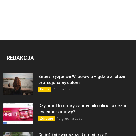
REDAKCJA
Znany fryzjer we Wrocławiu – gdzie znaleźć
profesjonalny salon?
1 lipca 2026
Uroda
Czy miód to dobry zamiennik cukru na sezon
jesienno-zimowy?
10 grudnia 2025
Zdrowie
Co jeśli nie wpuszczę kominiarza?