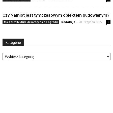
Czy Namiot jest tymczasowym obiektem budowlanym?
Redakcja
-
28 listopada 2025
Mała architektura dekoracyjna do ogrodu
0
Kategorie
Kategorie