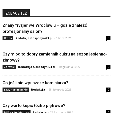
ZOBACZ TEŻ
Znany fryzjer we Wrocławiu – gdzie znaleźć
profesjonalny salon?
Redakcja Gospodyni24.pl
-
1 lipca 2026
Uroda
0
Czy miód to dobry zamiennik cukru na sezon jesienno-
zimowy?
Redakcja Gospodyni24.pl
-
10 grudnia 2025
Zdrowie
0
Co jeśli nie wpuszczę kominiarza?
Redakcja
-
28 listopada 2025
Ławy kominiarskie
0
Czy warto kupić łóżko piętrowe?
Redakcja
-
28 listopada 2025
Łóżka młodzieżowe
0