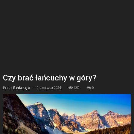
Czy brać łańcuchy w góry?
Przez
Redakcja
-
10 czerwca 2024
359
0