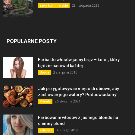
28 listopada 2025
Ławy kominiarskie
POPULARNE POSTY
Farba do włosów jasny brąz – kolor, który
będzie pasował każdej...
2 sierpnia 2016
Uroda
Jak przygotowywać mięso drobiowe, aby
zachować jego walory? Podpowiadamy!
26 stycznia 2021
Porady
Farbowanie włosów z jasnego blondu na
ciemny blond
4 lutego 2018
Zdrowie