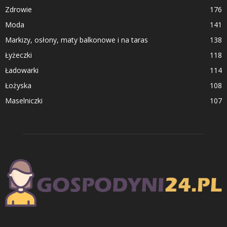
Zdrowie
176
Moda
141
Markizy, osłony, maty balkonowe i na taras
138
Łyżeczki
118
Ładowarki
114
Łożyska
108
Maselniczki
107