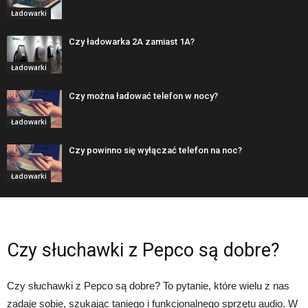
Ładowarki
Czy ładowarka 2A zamiast 1A?
Ładowarki
Czy można ładować telefon w nocy?
Ładowarki
Czy powinno się wyłączać telefon na noc?
Ładowarki
Czy słuchawki z Pepco są dobre?
Czy słuchawki z Pepco są dobre? To pytanie, które wielu z nas
zadaje sobie, szukając taniego i funkcjonalnego sprzętu audio. W