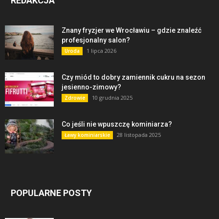
REDAKCJA
Znany fryzjer we Wrocławiu – gdzie znaleźć
profesjonalny salon?
1 lipca 2026
Uroda
Czy miód to dobry zamiennik cukru na sezon
jesienno-zimowy?
10 grudnia 2025
Zdrowie
Co jeśli nie wpuszczę kominiarza?
28 listopada 2025
Ławy kominiarskie
POPULARNE POSTY