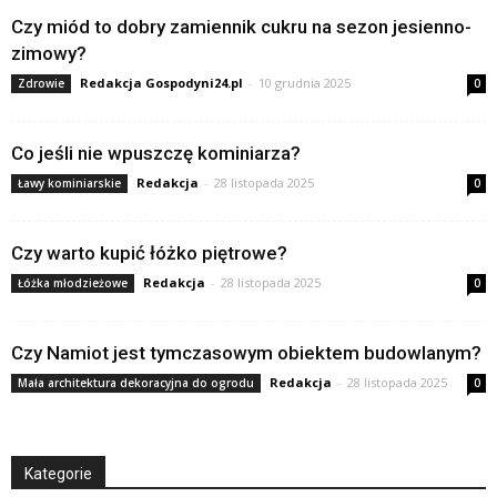
Czy miód to dobry zamiennik cukru na sezon jesienno-
zimowy?
Redakcja Gospodyni24.pl
-
10 grudnia 2025
Zdrowie
0
Co jeśli nie wpuszczę kominiarza?
Redakcja
-
28 listopada 2025
Ławy kominiarskie
0
Czy warto kupić łóżko piętrowe?
Redakcja
-
28 listopada 2025
Łóżka młodzieżowe
0
Czy Namiot jest tymczasowym obiektem budowlanym?
Redakcja
-
28 listopada 2025
Mała architektura dekoracyjna do ogrodu
0
Kategorie