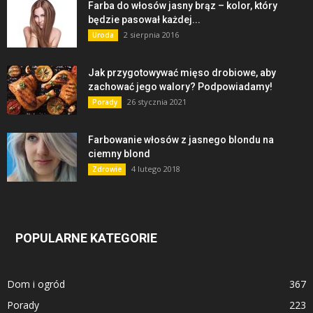
Farba do włosów jasny brąz – kolor, który
będzie pasował każdej...
2 sierpnia 2016
Uroda
Jak przygotowywać mięso drobiowe, aby
zachować jego walory? Podpowiadamy!
26 stycznia 2021
Porady
Farbowanie włosów z jasnego blondu na
ciemny blond
4 lutego 2018
Zdrowie
POPULARNE KATEGORIE
Dom i ogród
367
Porady
223