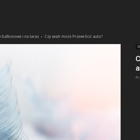
y balkonowe i na taras
Czy wiatr może Przewrócić auto?
D
C
a
Pr