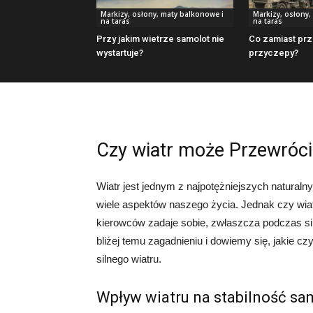
Markizy, osłony, maty balkonowe i
Markizy, osłony,
na taras
na taras
Przy jakim wietrze samolot nie
Co zamiast pr
wystartuje?
przyczepy?
Czy wiatr może Przewróci
Wiatr jest jednym z najpotężniejszych natural
wiele aspektów naszego życia. Jednak czy wiat
kierowców zadaje sobie, zwłaszcza podczas sil
bliżej temu zagadnieniu i dowiemy się, jakie 
silnego wiatru.
Wpływ wiatru na stabilność s