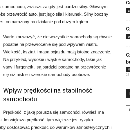
C
ć samochodu, zwłaszcza gdy jest bardzo silny. Głównym
Ł
e przewrócić auto, jest jego siła i kierunek. Silny boczny
est on narażony na działanie pod dużym kątem.
C
Warto zauważyć, że nie wszystkie samochody są równie
Ł
podatne na przewrócenie się pod wpływem wiatru.
Wielkość, kształt i masa pojazdu mają istotne znaczenie.
C
Na przykład, wysokie i wąskie samochody, takie jak
b
vany i furgonetki, są bardziej podatne na przewrócenie
M
się niż niskie i szerokie samochody osobowe.
28
Wpływ prędkości na stabilność
samochodu
Ka
Prędkość, z jaką porusza się samochód, również ma
ru. Im większa prędkość, tym większe jest ryzyko
, aby dostosować prędkość do warunków atmosferycznych i