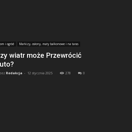
om i ogród
Markizy, osłony, maty balkonowe i na taras
zy wiatr może Przewrócić
uto?
zez
Redakcja
-
12 stycznia 2025
278
0