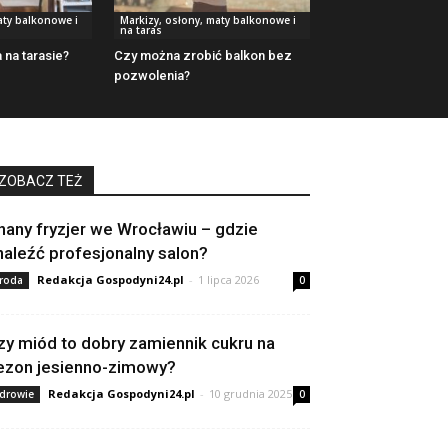
aty balkonowe i
Markizy, osłony, maty balkonowe i
na taras
na tarasie?
Czy można zrobić balkon bez
pozwolenia?
ZOBACZ TEŻ
nany fryzjer we Wrocławiu – gdzie
naleźć profesjonalny salon?
Redakcja Gospodyni24.pl
-
1 lipca 2026
roda
0
zy miód to dobry zamiennik cukru na
ezon jesienno-zimowy?
Redakcja Gospodyni24.pl
-
10 grudnia 2025
drowie
0