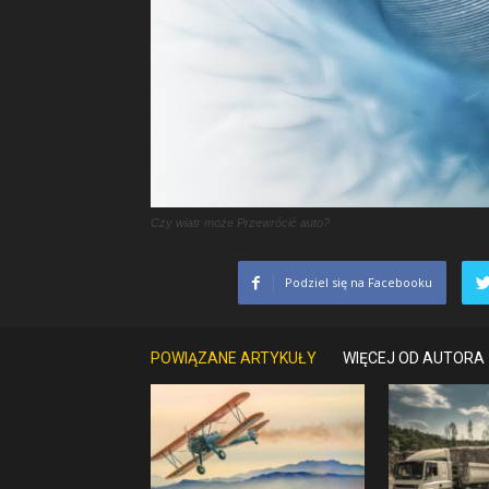
Czy wiatr może Przewrócić auto?
Podziel się na Facebooku
POWIĄZANE ARTYKUŁY
WIĘCEJ OD AUTORA