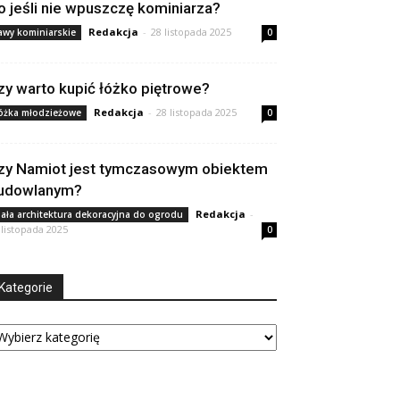
o jeśli nie wpuszczę kominiarza?
Redakcja
-
28 listopada 2025
awy kominiarskie
0
zy warto kupić łóżko piętrowe?
Redakcja
-
28 listopada 2025
óżka młodzieżowe
0
zy Namiot jest tymczasowym obiektem
udowlanym?
Redakcja
-
ała architektura dekoracyjna do ogrodu
 listopada 2025
0
Kategorie
tegorie