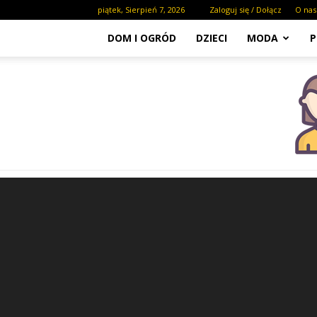
piątek, Sierpień 7, 2026
Zaloguj się / Dołącz
O nas
DOM I OGRÓD
DZIECI
MODA
P