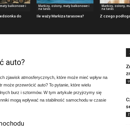
 maty balkonowe i
Markizy, osłony, maty balkonowe i
Markizy, osłony, m
na taras
na taras
zedsionka do
Ile waży Markiza tarasowa?
Z czego podłoga 
ć auto?
Z
z
nych zjawisk atmosferycznych, które może mieć wpływ na
U
r może przewrócić auto? To pytanie, które wielu
nych burz i sztormów. W tym artykule przyjrzymy się
C
czynniki mogą wpływać na stabilność samochodu w czasie
s
Z
amochodu