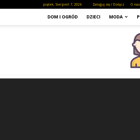
piątek, Sierpień 7, 2026
Zaloguj się / Dołącz
O nas
DOM I OGRÓD
DZIECI
MODA
P