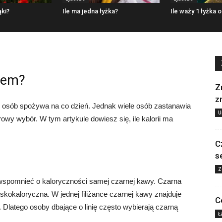
ąki?
Ile ma jedna łyżka?
Ile waży 1 łyżka o
kiem?
Z
z
e osób spożywa na co dzień. Jednak wiele osób zastanawia
U
zdrowy wybór. W tym artykule dowiesz się, ile kalorii ma
C
s
Z
wspomnieć o kaloryczności samej czarnej kawy. Czarna
iskokaloryczna. W jednej filiżance czarnej kawy znajduje
C
5. Dlatego osoby dbające o linię często wybierają czarną
Ł