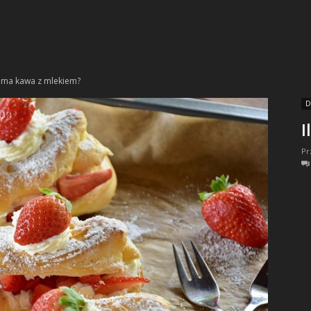
ii ma kawa z mlekiem?
D
I
Pr