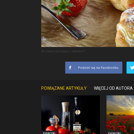
Ile kalorii ma kawa z mlekiem?
Podziel się na Facebooku
POWIĄZANE ARTYKUŁY
WIĘCEJ OD AUTORA
Łyżeczki
Łyżeczki