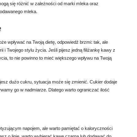
mogą się różnić w zależności od marki mleka oraz
 dodawanego mleka.
ę
że wpływać na Twoją dietę, odpowiedź brzmi: tak, ale
i i Twojego stylu życia. Jeśli pijesz jedną filiżankę kawy z
ycia, to nie powinno to mieć większego wpływu na Twoją
jesz dużo cukru, sytuacja może się zmienić. Cukier dodaje
ożywamy go w nadmiarze. Dlatego warto ograniczać ilość
yzującym napojem, ale warto pamiętać o kaloryczności
asz o linię, warto wybierać kawę czarną lub dodawać do