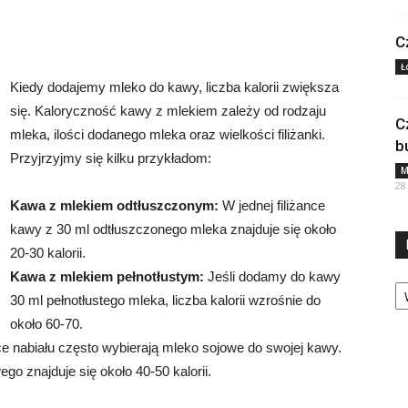
C
Ł
Kiedy dodajemy mleko do kawy, liczba kalorii zwiększa
się. Kaloryczność kawy z mlekiem zależy od rodzaju
C
mleka, ilości dodanego mleka oraz wielkości filiżanki.
b
Przyjrzyjmy się kilku przykładom:
M
28
Kawa z mlekiem odtłuszczonym:
W jednej filiżance
kawy z 30 ml odtłuszczonego mleka znajduje się około
20-30 kalorii.
Kawa z mlekiem pełnotłustym:
Jeśli dodamy do kawy
Ka
30 ml pełnotłustego mleka, liczba kalorii wzrośnie do
około 60-70.
e nabiału często wybierają mleko sojowe do swojej kawy.
go znajduje się około 40-50 kalorii.