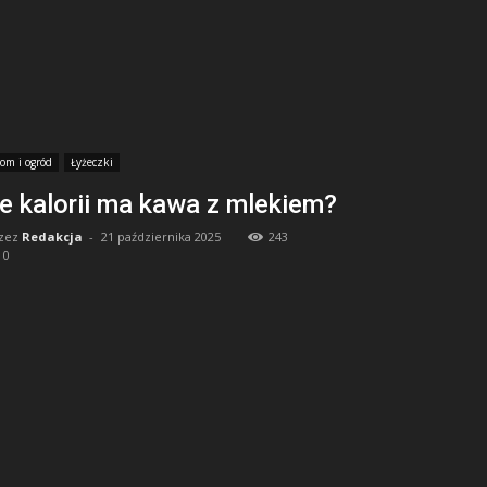
om i ogród
Łyżeczki
le kalorii ma kawa z mlekiem?
zez
Redakcja
-
21 października 2025
243
0