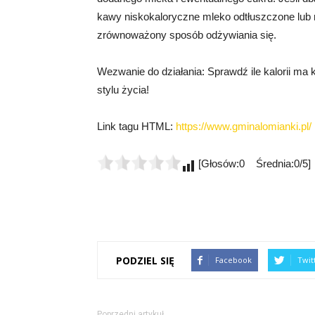
kawy niskokaloryczne mleko odtłuszczone lub ro
zrównoważony sposób odżywiania się.
Wezwanie do działania: Sprawdź ile kalorii ma
stylu życia!
Link tagu HTML:
https://www.gminalomianki.pl/
[Głosów:0 Średnia:0/5]
PODZIEL SIĘ
Facebook
Twit
Poprzedni artykuł