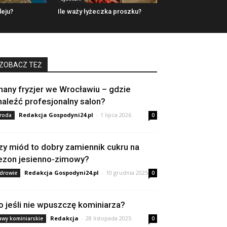
leju?
Ile waży łyżeczka proszku?
ZOBACZ TEŻ
nany fryzjer we Wrocławiu – gdzie
naleźć profesjonalny salon?
Redakcja Gospodyni24.pl
-
1 lipca 2026
roda
0
zy miód to dobry zamiennik cukru na
ezon jesienno-zimowy?
Redakcja Gospodyni24.pl
-
10 grudnia 2025
drowie
0
o jeśli nie wpuszczę kominiarza?
Redakcja
-
28 listopada 2025
awy kominiarskie
0