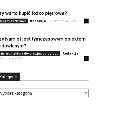
zy warto kupić łóżko piętrowe?
Redakcja
-
28 listopada 2025
óżka młodzieżowe
0
zy Namiot jest tymczasowym obiektem
udowlanym?
Redakcja
-
ała architektura dekoracyjna do ogrodu
 listopada 2025
0
Kategorie
tegorie