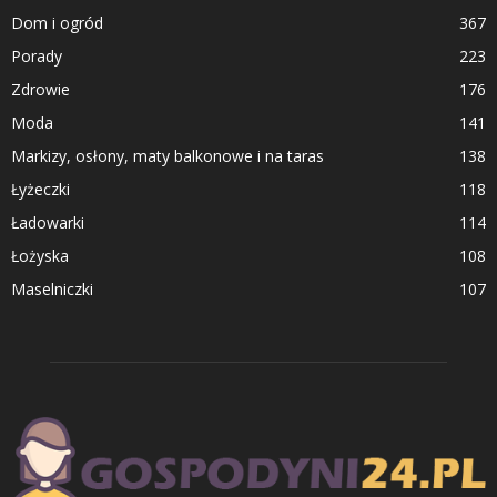
Dom i ogród
367
Porady
223
Zdrowie
176
Moda
141
Markizy, osłony, maty balkonowe i na taras
138
Łyżeczki
118
Ładowarki
114
Łożyska
108
Maselniczki
107