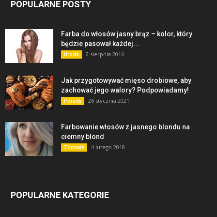
POPULARNE POSTY
Farba do włosów jasny brąz – kolor, który
będzie pasował każdej...
2 sierpnia 2016
Uroda
Jak przygotowywać mięso drobiowe, aby
zachować jego walory? Podpowiadamy!
26 stycznia 2021
Porady
Farbowanie włosów z jasnego blondu na
ciemny blond
4 lutego 2018
Zdrowie
POPULARNE KATEGORIE