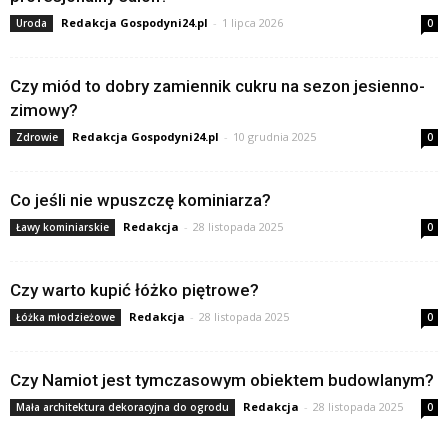
Redakcja Gospodyni24.pl
-
1 lipca 2026
Uroda
0
Czy miód to dobry zamiennik cukru na sezon jesienno-
zimowy?
Redakcja Gospodyni24.pl
-
10 grudnia 2025
Zdrowie
0
Co jeśli nie wpuszczę kominiarza?
Redakcja
-
28 listopada 2025
Ławy kominiarskie
0
Czy warto kupić łóżko piętrowe?
Redakcja
-
28 listopada 2025
Łóżka młodzieżowe
0
Czy Namiot jest tymczasowym obiektem budowlanym?
Redakcja
-
28 listopada 2025
Mała architektura dekoracyjna do ogrodu
0