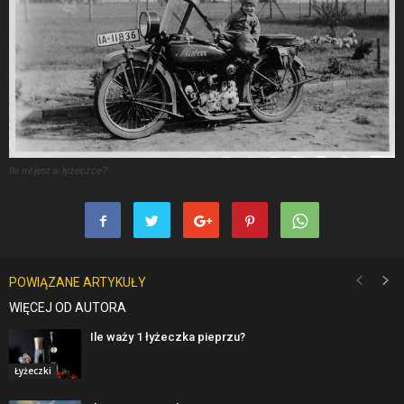
Ile ml jest w łyżeczce?
POWIĄZANE ARTYKUŁY
WIĘCEJ OD AUTORA
Ile waży 1 łyżeczka pieprzu?
Łyżeczki