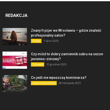
REDAKCJA
Znany fryzjer we Wrocławiu – gdzie znaleźć
profesjonalny salon?
1 lipca 2026
Uroda
Czy miód to dobry zamiennik cukru na sezon
jesienno-zimowy?
10 grudnia 2025
Zdrowie
Co jeśli nie wpuszczę kominiarza?
28 listopada 2025
Ławy kominiarskie