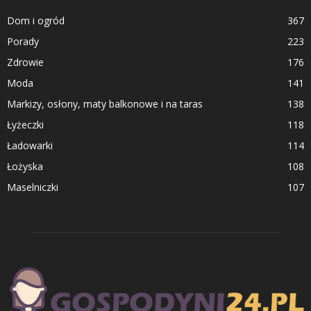
Dom i ogród
367
Porady
223
Zdrowie
176
Moda
141
Markizy, osłony, maty balkonowe i na taras
138
Łyżeczki
118
Ładowarki
114
Łożyska
108
Maselniczki
107