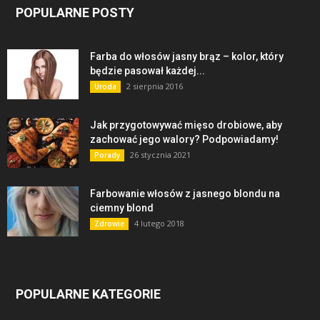
POPULARNE POSTY
Farba do włosów jasny brąz – kolor, który
będzie pasował każdej...
2 sierpnia 2016
Uroda
Jak przygotowywać mięso drobiowe, aby
zachować jego walory? Podpowiadamy!
26 stycznia 2021
Porady
Farbowanie włosów z jasnego blondu na
ciemny blond
4 lutego 2018
Zdrowie
POPULARNE KATEGORIE