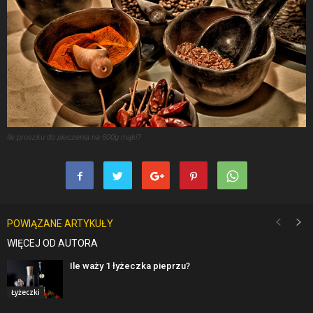
Ile proszku do pieczenia na 600g mąki?
POWIĄZANE ARTYKUŁY
WIĘCEJ OD AUTORA
Ile waży 1 łyżeczka pieprzu?
Łyżeczki