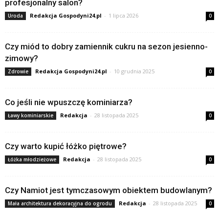
profesjonalny salon?
Redakcja Gospodyni24.pl
-
1 lipca 2026
Uroda
0
Czy miód to dobry zamiennik cukru na sezon jesienno-
zimowy?
Redakcja Gospodyni24.pl
-
10 grudnia 2025
Zdrowie
0
Co jeśli nie wpuszczę kominiarza?
Redakcja
-
28 listopada 2025
Ławy kominiarskie
0
Czy warto kupić łóżko piętrowe?
Redakcja
-
28 listopada 2025
Łóżka młodzieżowe
0
Czy Namiot jest tymczasowym obiektem budowlanym?
Redakcja
-
28 listopada 2025
Mała architektura dekoracyjna do ogrodu
0