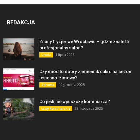
REDAKCJA
Znany fryzjer we Wrocławiu – gdzie znaleźć
profesjonalny salon?
1 lipca 2026
Uroda
Czy miód to dobry zamiennik cukru na sezon
jesienno-zimowy?
10 grudnia 2025
Zdrowie
Co jeśli nie wpuszczę kominiarza?
28 listopada 2025
Ławy kominiarskie