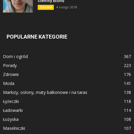
ciemny blond
4 lutego 2018
Zdrowie
POPULARNE KATEGORIE
Dom i ogród
367
Porady
223
Zdrowie
176
Moda
141
Markizy, osłony, maty balkonowe i na taras
138
Łyżeczki
118
Ładowarki
114
Łożyska
108
Maselniczki
107