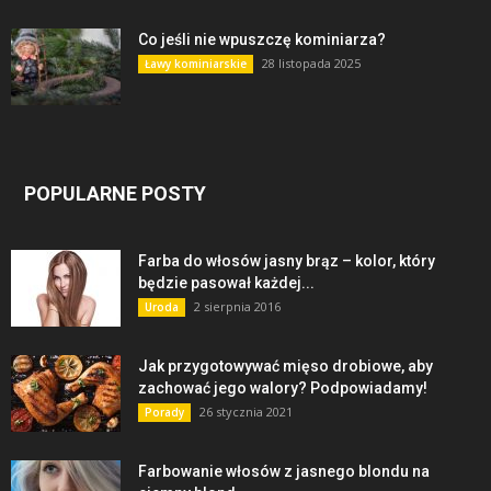
Co jeśli nie wpuszczę kominiarza?
28 listopada 2025
Ławy kominiarskie
POPULARNE POSTY
Farba do włosów jasny brąz – kolor, który
będzie pasował każdej...
2 sierpnia 2016
Uroda
Jak przygotowywać mięso drobiowe, aby
zachować jego walory? Podpowiadamy!
26 stycznia 2021
Porady
Farbowanie włosów z jasnego blondu na