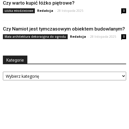
Czy warto kupić łóżko piętrowe?
Redakcja
-
28 listopada 2025
Łóżka młodzieżowe
0
Czy Namiot jest tymczasowym obiektem budowlanym?
Redakcja
-
28 listopada 2025
Mała architektura dekoracyjna do ogrodu
0
Kategorie
Kategorie