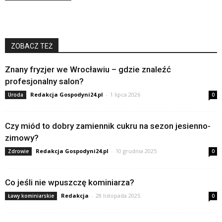
ZOBACZ TEŻ
Znany fryzjer we Wrocławiu – gdzie znaleźć
profesjonalny salon?
Redakcja Gospodyni24.pl
-
1 lipca 2026
Uroda
0
Czy miód to dobry zamiennik cukru na sezon jesienno-
zimowy?
Redakcja Gospodyni24.pl
-
10 grudnia 2025
Zdrowie
0
Co jeśli nie wpuszczę kominiarza?
Redakcja
-
28 listopada 2025
Ławy kominiarskie
0