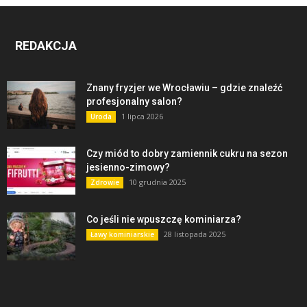
REDAKCJA
Znany fryzjer we Wrocławiu – gdzie znaleźć
profesjonalny salon?
1 lipca 2026
Uroda
Czy miód to dobry zamiennik cukru na sezon
jesienno-zimowy?
10 grudnia 2025
Zdrowie
Co jeśli nie wpuszczę kominiarza?
28 listopada 2025
Ławy kominiarskie