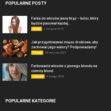
POPULARNE POSTY
Farba do włosów jasny brąz – kolor, który
będzie pasował każdej...
2 sierpnia 2016
Uroda
Jak przygotowywać mięso drobiowe, aby
zachować jego walory? Podpowiadamy!
26 stycznia 2021
Porady
Farbowanie włosów z jasnego blondu na
ciemny blond
4 lutego 2018
Zdrowie
POPULARNE KATEGORIE