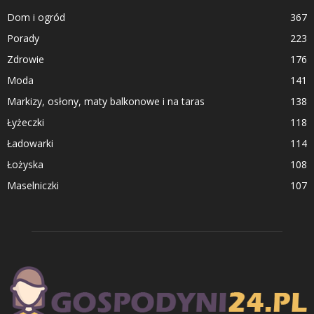
Dom i ogród
367
Porady
223
Zdrowie
176
Moda
141
Markizy, osłony, maty balkonowe i na taras
138
Łyżeczki
118
Ładowarki
114
Łożyska
108
Maselniczki
107