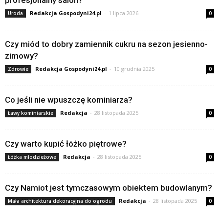
profesjonalny salon?
Redakcja Gospodyni24.pl
-
1 lipca 2026
Uroda
0
Czy miód to dobry zamiennik cukru na sezon jesienno-
zimowy?
Redakcja Gospodyni24.pl
-
10 grudnia 2025
Zdrowie
0
Co jeśli nie wpuszczę kominiarza?
Redakcja
-
28 listopada 2025
Ławy kominiarskie
0
Czy warto kupić łóżko piętrowe?
Redakcja
-
28 listopada 2025
Łóżka młodzieżowe
0
Czy Namiot jest tymczasowym obiektem budowlanym?
Redakcja
-
28 listopada 2025
Mała architektura dekoracyjna do ogrodu
0