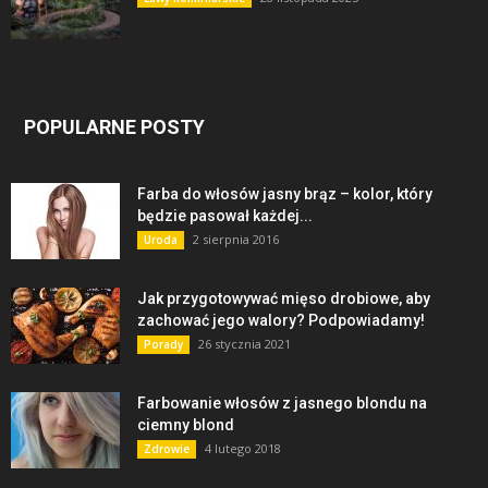
POPULARNE POSTY
Farba do włosów jasny brąz – kolor, który
będzie pasował każdej...
2 sierpnia 2016
Uroda
Jak przygotowywać mięso drobiowe, aby
zachować jego walory? Podpowiadamy!
26 stycznia 2021
Porady
Farbowanie włosów z jasnego blondu na
ciemny blond
4 lutego 2018
Zdrowie