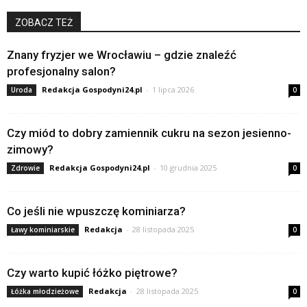
ZOBACZ TEŻ
Znany fryzjer we Wrocławiu – gdzie znaleźć
profesjonalny salon?
Redakcja Gospodyni24.pl
-
1 lipca 2026
Uroda
0
Czy miód to dobry zamiennik cukru na sezon jesienno-
zimowy?
Redakcja Gospodyni24.pl
-
10 grudnia 2025
Zdrowie
0
Co jeśli nie wpuszczę kominiarza?
Redakcja
-
28 listopada 2025
Ławy kominiarskie
0
Czy warto kupić łóżko piętrowe?
Redakcja
-
28 listopada 2025
Łóżka młodzieżowe
0