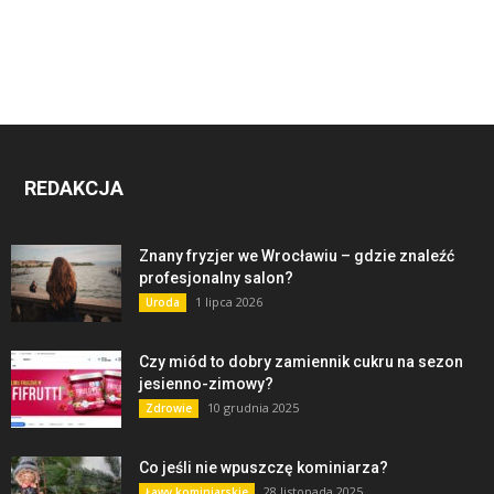
REDAKCJA
Znany fryzjer we Wrocławiu – gdzie znaleźć
profesjonalny salon?
1 lipca 2026
Uroda
Czy miód to dobry zamiennik cukru na sezon
jesienno-zimowy?
10 grudnia 2025
Zdrowie
Co jeśli nie wpuszczę kominiarza?
28 listopada 2025
Ławy kominiarskie