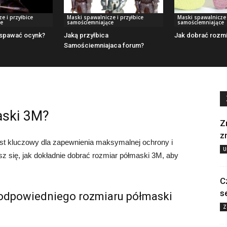
e i przyłbice
Maski spawalnicze i przyłbice
Maski spawalnicze 
ce
samościemniające
samościemniające
 spawać ocynk?
Jaką przyłbica
Jak dobrać rozmi
Samościemniajaca forum?
aski 3M?
Z
z
st kluczowy dla zapewnienia maksymalnej ochrony i
U
z się, jak dokładnie dobrać rozmiar półmaski 3M, aby
C
s
 odpowiedniego rozmiaru półmaski
Z