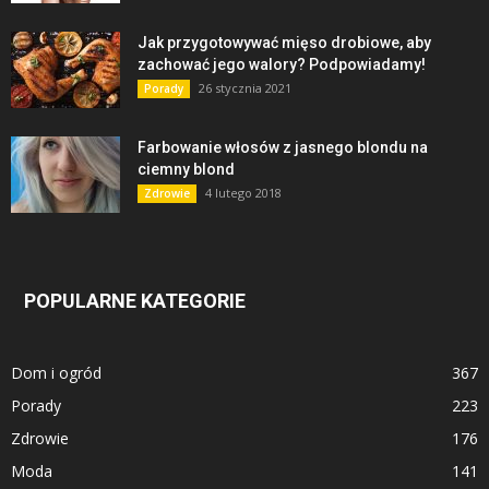
Jak przygotowywać mięso drobiowe, aby
zachować jego walory? Podpowiadamy!
26 stycznia 2021
Porady
Farbowanie włosów z jasnego blondu na
ciemny blond
4 lutego 2018
Zdrowie
POPULARNE KATEGORIE
Dom i ogród
367
Porady
223
Zdrowie
176
Moda
141