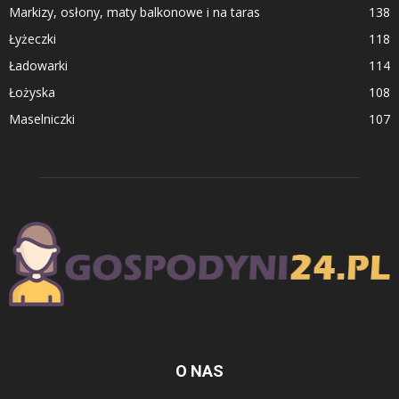
Markizy, osłony, maty balkonowe i na taras
138
Łyżeczki
118
Ładowarki
114
Łożyska
108
Maselniczki
107
O NAS