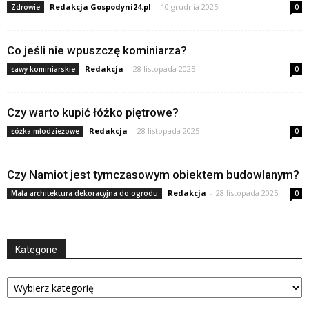
Redakcja Gospodyni24.pl
-
10 grudnia 2025
Zdrowie
0
Co jeśli nie wpuszczę kominiarza?
Redakcja
-
28 listopada 2025
Ławy kominiarskie
0
Czy warto kupić łóżko piętrowe?
Redakcja
-
28 listopada 2025
Łóżka młodzieżowe
0
Czy Namiot jest tymczasowym obiektem budowlanym?
Redakcja
-
28 listopada 2025
Mała architektura dekoracyjna do ogrodu
0
Kategorie
Kategorie