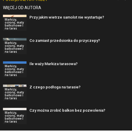
WIĘCEJ OD AUTORA
Przy jakim wietrze samolot nie wystartuje?
Markizy,
osłony, maty
balkonowe i
na taras
Co zamiast przedsionka do przyczepy?
Markizy,
osłony, maty
balkonowe i
na taras
Ile waży Markiza tarasowa?
Markizy,
osłony, maty
balkonowe i
na taras
Z czego podłoga na tarasie?
Markizy,
osłony, maty
balkonowe i
na taras
Czy można zrobić balkon bez pozwolenia?
Markizy,
osłony, maty
balkonowe i
na taras