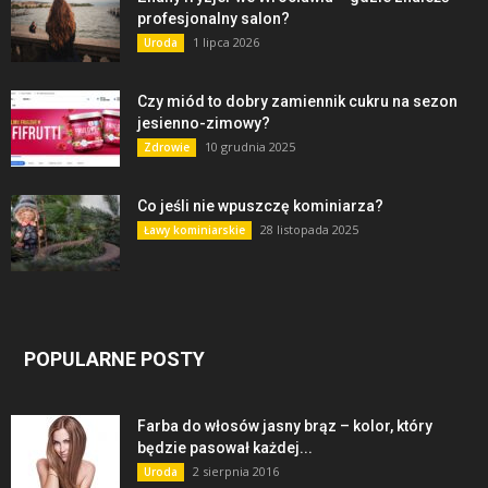
profesjonalny salon?
1 lipca 2026
Uroda
Czy miód to dobry zamiennik cukru na sezon
jesienno-zimowy?
10 grudnia 2025
Zdrowie
Co jeśli nie wpuszczę kominiarza?
28 listopada 2025
Ławy kominiarskie
POPULARNE POSTY
Farba do włosów jasny brąz – kolor, który
będzie pasował każdej...
2 sierpnia 2016
Uroda