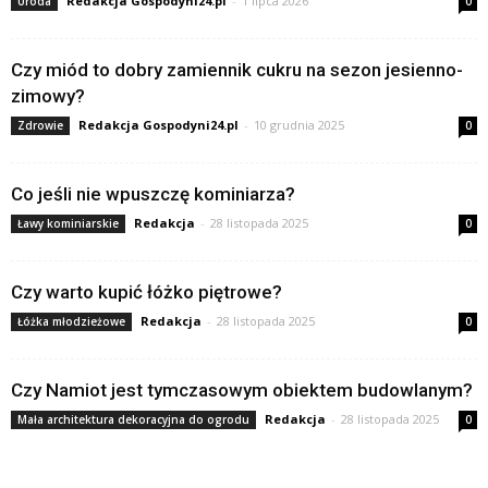
Redakcja Gospodyni24.pl
-
1 lipca 2026
Uroda
0
Czy miód to dobry zamiennik cukru na sezon jesienno-
zimowy?
Redakcja Gospodyni24.pl
-
10 grudnia 2025
Zdrowie
0
Co jeśli nie wpuszczę kominiarza?
Redakcja
-
28 listopada 2025
Ławy kominiarskie
0
Czy warto kupić łóżko piętrowe?
Redakcja
-
28 listopada 2025
Łóżka młodzieżowe
0
Czy Namiot jest tymczasowym obiektem budowlanym?
Redakcja
-
28 listopada 2025
Mała architektura dekoracyjna do ogrodu
0