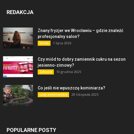
REDAKCJA
Znany fryzjer we Wrocławiu – gdzie znaleźć
profesjonalny salon?
1 lipca 2026
Uroda
Czy miód to dobry zamiennik cukru na sezon
jesienno-zimowy?
10 grudnia 2025
Zdrowie
Co jeśli nie wpuszczę kominiarza?
28 listopada 2025
Ławy kominiarskie
POPULARNE POSTY