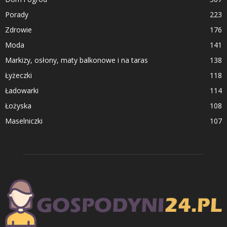
Porady
223
Zdrowie
176
Moda
141
Markizy, osłony, maty balkonowe i na taras
138
Łyżeczki
118
Ładowarki
114
Łożyska
108
Maselniczki
107