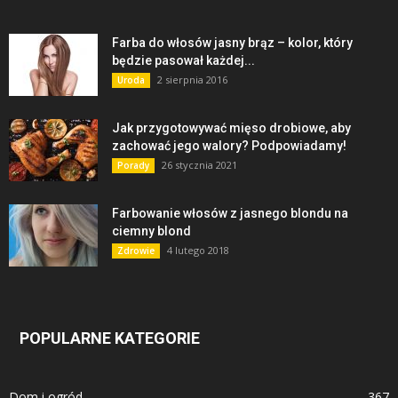
Farba do włosów jasny brąz – kolor, który
będzie pasował każdej...
2 sierpnia 2016
Uroda
Jak przygotowywać mięso drobiowe, aby
zachować jego walory? Podpowiadamy!
26 stycznia 2021
Porady
Farbowanie włosów z jasnego blondu na
ciemny blond
4 lutego 2018
Zdrowie
POPULARNE KATEGORIE
Dom i ogród
367