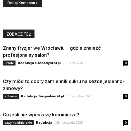
ZOBACZ TEŻ
Znany fryzjer we Wrocławiu – gdzie znaleźć
profesjonalny salon?
Redakcja Gospodyni24.pl
-
1 lipca 2026
Uroda
0
Czy miód to dobry zamiennik cukru na sezon jesienno-
zimowy?
Redakcja Gospodyni24.pl
-
10 grudnia 2025
Zdrowie
0
Co jeśli nie wpuszczę kominiarza?
Redakcja
-
28 listopada 2025
Ławy kominiarskie
0