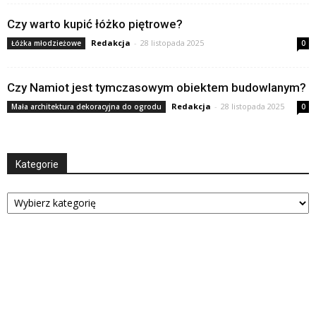
Czy warto kupić łóżko piętrowe?
Redakcja
-
28 listopada 2025
Łóżka młodzieżowe
0
Czy Namiot jest tymczasowym obiektem budowlanym?
Redakcja
-
28 listopada 2025
Mała architektura dekoracyjna do ogrodu
0
Kategorie
Kategorie