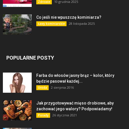
10 grudnia 2025
Zdrowie
Co jeśli nie wpuszczę kominiarza?
28 listopada 2025
Ławy kominiarskie
POPULARNE POSTY
Farba do włosów jasny brąz – kolor, który
będzie pasował każdej...
2 sierpnia 2016
Uroda
Jak przygotowywać mięso drobiowe, aby
zachować jego walory? Podpowiadamy!
26 stycznia 2021
Porady