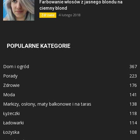
Farbowanie włosów z jasnego blondu na
ciemny blond
4 lutego 2018
Zdrowie
POPULARNE KATEGORIE
Dom i ogród
367
Porady
223
Zdrowie
176
Moda
141
Markizy, osłony, maty balkonowe i na taras
138
Łyżeczki
118
Ładowarki
114
Łożyska
108