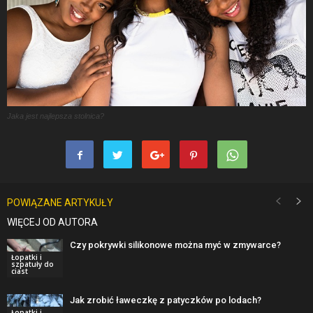
Jaka jest najlepsza stolnica?
POWIĄZANE ARTYKUŁY
WIĘCEJ OD AUTORA
Czy pokrywki silikonowe można myć w zmywarce?
Łopatki i
szpatuły do
ciast
Jak zrobić ławeczkę z patyczków po lodach?
Łopatki i