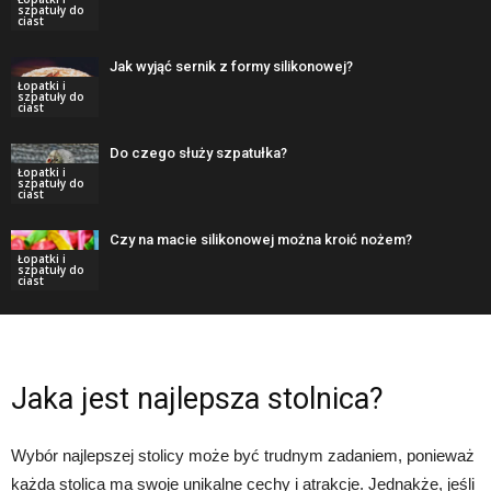
szpatuły do
ciast
Jak wyjąć sernik z formy silikonowej?
Łopatki i
szpatuły do
ciast
Do czego służy szpatułka?
Łopatki i
szpatuły do
ciast
Czy na macie silikonowej można kroić nożem?
Łopatki i
szpatuły do
ciast
Jaka jest najlepsza stolnica?
Wybór najlepszej stolicy może być trudnym zadaniem, ponieważ
każda stolica ma swoje unikalne cechy i atrakcje. Jednakże, jeśli