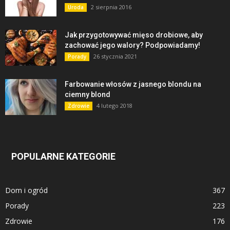
2 sierpnia 2016
Uroda
Jak przygotowywać mięso drobiowe, aby
zachować jego walory? Podpowiadamy!
26 stycznia 2021
Porady
Farbowanie włosów z jasnego blondu na
ciemny blond
4 lutego 2018
Zdrowie
POPULARNE KATEGORIE
Dom i ogród
367
Porady
223
Zdrowie
176