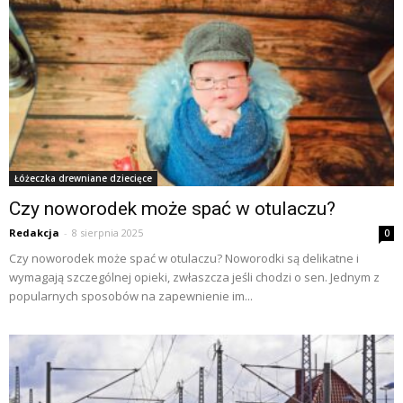
Łóżeczka drewniane dziecięce
Czy noworodek może spać w otulaczu?
Redakcja
-
8 sierpnia 2025
0
Czy noworodek może spać w otulaczu? Noworodki są delikatne i
wymagają szczególnej opieki, zwłaszcza jeśli chodzi o sen. Jednym z
popularnych sposobów na zapewnienie im...