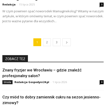
Redakcja
-
15 lipca 2025
0
W czym powinien spać noworodek Mamaginekolog? Witamy w naszym
artykule, w którym omówimy temat, w czym powinien spać noworodek.
Jest to ważne pytanie dla wszystkich...
1
2
3
ZOBACZ TEŻ
Znany fryzjer we Wrocławiu – gdzie znaleźć
profesjonalny salon?
Redakcja Gospodyni24.pl
-
1 lipca 2026
Uroda
0
Czy miód to dobry zamiennik cukru na sezon jesienno-
zimowy?