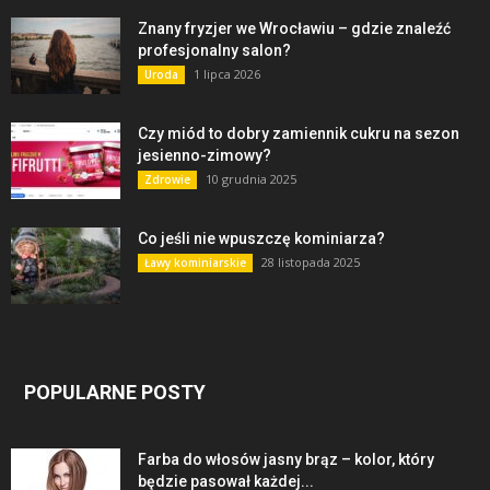
Znany fryzjer we Wrocławiu – gdzie znaleźć
profesjonalny salon?
1 lipca 2026
Uroda
Czy miód to dobry zamiennik cukru na sezon
jesienno-zimowy?
10 grudnia 2025
Zdrowie
Co jeśli nie wpuszczę kominiarza?
28 listopada 2025
Ławy kominiarskie
POPULARNE POSTY
Farba do włosów jasny brąz – kolor, który
będzie pasował każdej...