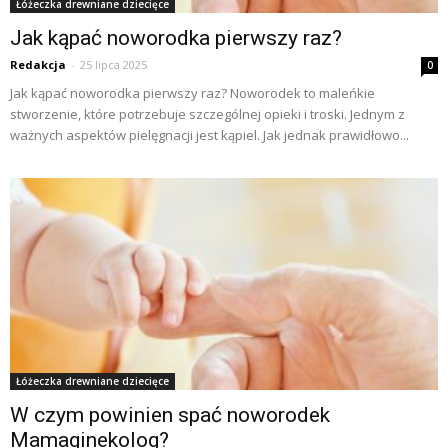
Łóżeczka drewniane dziecięce
Jak kąpać noworodka pierwszy raz?
Redakcja
-
25 lipca 2025
0
Jak kąpać noworodka pierwszy raz? Noworodek to maleńkie
stworzenie, które potrzebuje szczególnej opieki i troski. Jednym z
ważnych aspektów pielęgnacji jest kąpiel. Jak jednak prawidłowo...
Łóżeczka drewniane dziecięce
W czym powinien spać noworodek
Mamaginekolog?