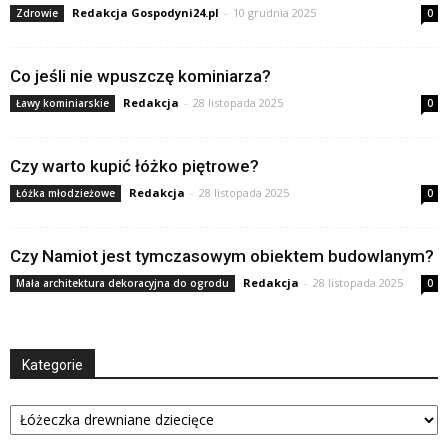
Redakcja Gospodyni24.pl
-
10 grudnia 2025
Zdrowie
0
Co jeśli nie wpuszczę kominiarza?
Redakcja
-
28 listopada 2025
Ławy kominiarskie
0
Czy warto kupić łóżko piętrowe?
Redakcja
-
28 listopada 2025
Łóżka młodzieżowe
0
Czy Namiot jest tymczasowym obiektem budowlanym?
Redakcja
-
28 listopada 2025
Mała architektura dekoracyjna do ogrodu
0
Kategorie
Kategorie