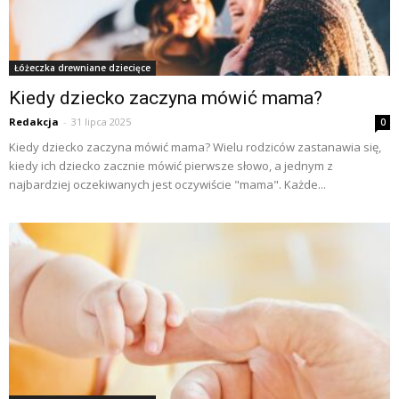
Łóżeczka drewniane dziecięce
Kiedy dziecko zaczyna mówić mama?
Redakcja
-
31 lipca 2025
0
Kiedy dziecko zaczyna mówić mama? Wielu rodziców zastanawia się,
kiedy ich dziecko zacznie mówić pierwsze słowo, a jednym z
najbardziej oczekiwanych jest oczywiście "mama". Każde...