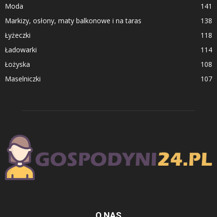
Moda
141
Markizy, osłony, maty balkonowe i na taras
138
Łyżeczki
118
Ładowarki
114
Łożyska
108
Maselniczki
107
O NAS