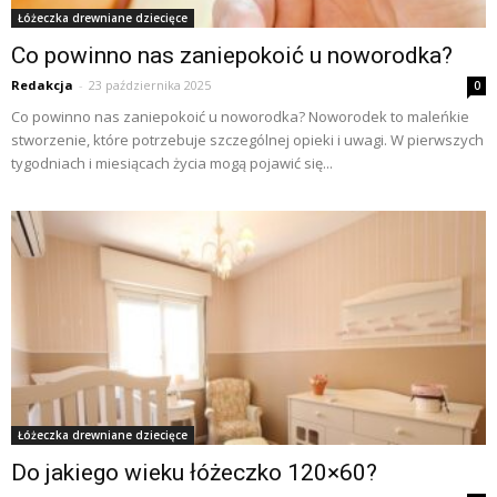
Łóżeczka drewniane dziecięce
Co powinno nas zaniepokoić u noworodka?
Redakcja
-
23 października 2025
0
Co powinno nas zaniepokoić u noworodka? Noworodek to maleńkie
stworzenie, które potrzebuje szczególnej opieki i uwagi. W pierwszych
tygodniach i miesiącach życia mogą pojawić się...
Łóżeczka drewniane dziecięce
Do jakiego wieku łóżeczko 120×60?