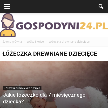
Strona główna
Łóżka i kojce
Łóżeczka drewniane dziecięce
ŁÓŻECZKA DREWNIANE DZIECIĘCE
ŁÓŻECZKA DREWNIANE DZIECIĘCE
Jakie łóżeczko dla 7 miesięcznego
dziecka?