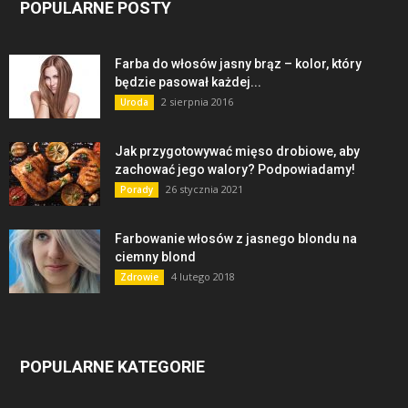
POPULARNE POSTY
Farba do włosów jasny brąz – kolor, który
będzie pasował każdej...
2 sierpnia 2016
Uroda
Jak przygotowywać mięso drobiowe, aby
zachować jego walory? Podpowiadamy!
26 stycznia 2021
Porady
Farbowanie włosów z jasnego blondu na
ciemny blond
4 lutego 2018
Zdrowie
POPULARNE KATEGORIE