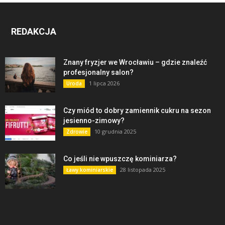
REDAKCJA
Znany fryzjer we Wrocławiu – gdzie znaleźć
profesjonalny salon?
1 lipca 2026
Uroda
Czy miód to dobry zamiennik cukru na sezon
jesienno-zimowy?
10 grudnia 2025
Zdrowie
Co jeśli nie wpuszczę kominiarza?
28 listopada 2025
Ławy kominiarskie