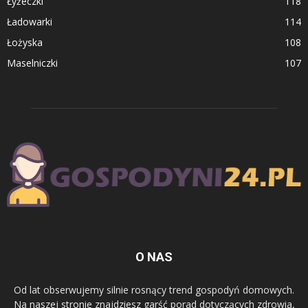
Łyżeczki
118
Ładowarki
114
Łożyska
108
Maselniczki
107
O NAS
Od lat obserwujemy silnie rosnący trend gospodyń domowych.
Na naszej stronie znajdziesz garść porad dotyczących zdrowia,