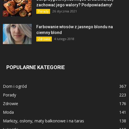
zachować jego walory? Podpowiadamy!
26 stycznia 2021
Porady
Farbowanie włosów z jasnego blondu na
ciemny blond
4 lutego 2018
Zdrowie
POPULARNE KATEGORIE
Dom i ogród
367
Porady
223
Zdrowie
176
Moda
141
Markizy, osłony, maty balkonowe i na taras
138