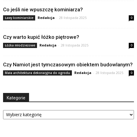
Co jeśli nie wpuszczę kominiarza?
Redakcja
-
28 listopada 2025
Ławy kominiarskie
0
Czy warto kupić łóżko piętrowe?
Redakcja
-
28 listopada 2025
Łóżka młodzieżowe
0
Czy Namiot jest tymczasowym obiektem budowlanym?
Redakcja
-
28 listopada 2025
Mała architektura dekoracyjna do ogrodu
0
Kategorie
Kategorie