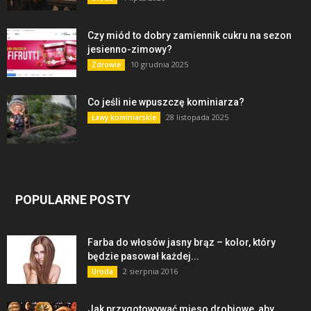
Czy miód to dobry zamiennik cukru na sezon
jesienno-zimowy?
10 grudnia 2025
Zdrowie
Co jeśli nie wpuszczę kominiarza?
28 listopada 2025
Ławy kominiarskie
POPULARNE POSTY
Farba do włosów jasny brąz – kolor, który
będzie pasował każdej...
2 sierpnia 2016
Uroda
Jak przygotowywać mięso drobiowe, aby