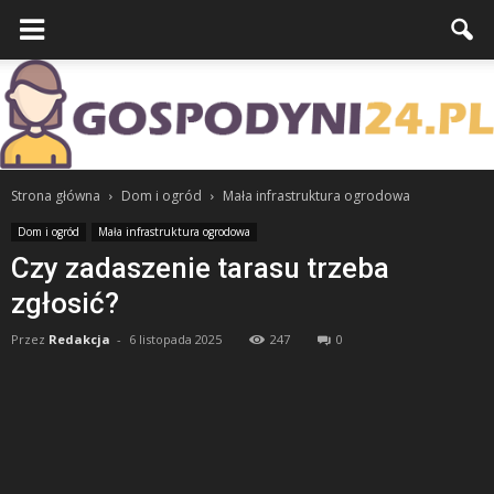
Strona główna
Dom i ogród
Mała infrastruktura ogrodowa
Dom i ogród
Mała infrastruktura ogrodowa
Czy zadaszenie tarasu trzeba
zgłosić?
Przez
Redakcja
-
6 listopada 2025
247
0