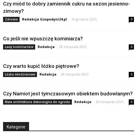
Czy miód to dobry zamiennik cukru na sezon jesienno-
zimowy?
Redakcja Gospodyni24.pl
-
10 grudnia 2025
Zdrowie
0
Co jeśli nie wpuszczę kominiarza?
Redakcja
-
28 listopada 2025
Ławy kominiarskie
0
Czy warto kupić łóżko piętrowe?
Redakcja
-
28 listopada 2025
Łóżka młodzieżowe
0
Czy Namiot jest tymczasowym obiektem budowlanym?
Redakcja
-
28 listopada 2025
Mała architektura dekoracyjna do ogrodu
0
Kategorie