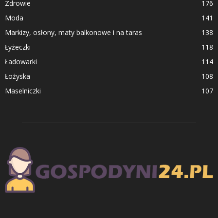
Zdrowie
176
Moda
141
Markizy, osłony, maty balkonowe i na taras
138
Łyżeczki
118
Ładowarki
114
Łożyska
108
Maselniczki
107