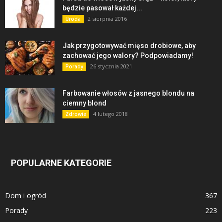
będzie pasował każdej...
2 sierpnia 2016
Uroda
Jak przygotowywać mięso drobiowe, aby
zachować jego walory? Podpowiadamy!
26 stycznia 2021
Porady
Farbowanie włosów z jasnego blondu na
ciemny blond
4 lutego 2018
Zdrowie
POPULARNE KATEGORIE
Dom i ogród
367
Porady
223