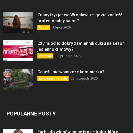
Znany fryzjer we Wrocławiu – gdzie znaleźć
profesjonalny salon?
1 lipca 2026
Uroda
Czy miód to dobry zamiennik cukru na sezon
jesienno-zimowy?
10 grudnia 2025
Zdrowie
Co jeśli nie wpuszczę kominiarza?
28 listopada 2025
Ławy kominiarskie
POPULARNE POSTY
Farba do włosów jasny brąz – kolor, który