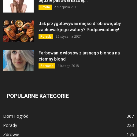
będzie pasował każdej...
2 sierpnia 2016
Uroda
Jak przygotowywać mięso drobiowe, aby
zachować jego walory? Podpowiadamy!
26 stycznia 2021
Porady
Farbowanie włosów z jasnego blondu na
ciemny blond
4 lutego 2018
Zdrowie
POPULARNE KATEGORIE
Dom i ogród
367
Porady
223
Zdrowie
176