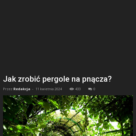
Jak zrobić pergole na pnącza?
Przez
Redakcja
-
11 kwietnia 2024
433
0