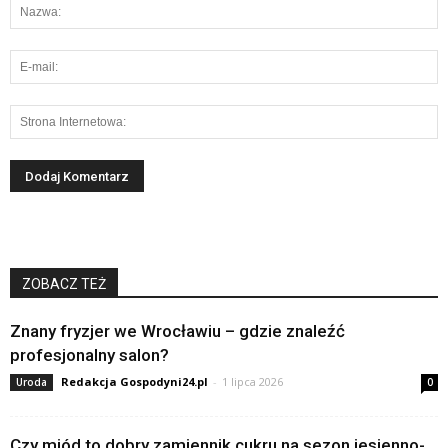
ZOBACZ TEŻ
Znany fryzjer we Wrocławiu – gdzie znaleźć
profesjonalny salon?
Redakcja Gospodyni24.pl
-
1 lipca 2026
Uroda
0
Czy miód to dobry zamiennik cukru na sezon jesienno-