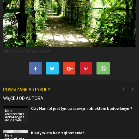
Jak zrobić pergole na pnącza?
POWIĄZANE ARTYKUŁY
WIĘCEJ OD AUTORA
Czy Namiot jest tymczasowym obiektem budowlanym?
Mała
architektura
dekoracyjna
do ogrodu
Kiedy wiata bez zgłoszenia?
Mała
architektura