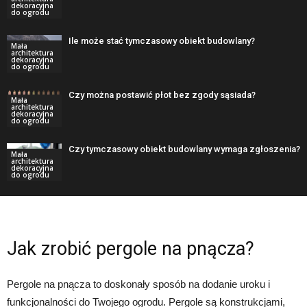
dekoracyjna
do ogrodu
Ile może stać tymczasowy obiekt budowlany?
Mała
architektura
dekoracyjna
do ogrodu
Czy można postawić płot bez zgody sąsiada?
Mała
architektura
dekoracyjna
do ogrodu
Czy tymczasowy obiekt budowlany wymaga zgłoszenia?
Mała
architektura
dekoracyjna
do ogrodu
Jak zrobić pergole na pnącza?
Pergole na pnącza to doskonały sposób na dodanie uroku i
funkcjonalności do Twojego ogrodu. Pergole są konstrukcjami,