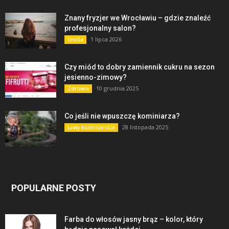
Znany fryzjer we Wrocławiu – gdzie znaleźć
profesjonalny salon?
1 lipca 2026
Uroda
Czy miód to dobry zamiennik cukru na sezon
jesienno-zimowy?
10 grudnia 2025
Zdrowie
Co jeśli nie wpuszczę kominiarza?
28 listopada 2025
Ławy kominiarskie
POPULARNE POSTY
Farba do włosów jasny brąz – kolor, który