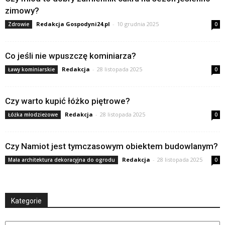
zimowy?
Redakcja Gospodyni24.pl
-
10 grudnia 2025
Zdrowie
0
Co jeśli nie wpuszczę kominiarza?
Redakcja
-
28 listopada 2025
Ławy kominiarskie
0
Czy warto kupić łóżko piętrowe?
Redakcja
-
28 listopada 2025
Łóżka młodzieżowe
0
Czy Namiot jest tymczasowym obiektem budowlanym?
Redakcja
-
28 listopada 2025
Mała architektura dekoracyjna do ogrodu
0
Kategorie
Kategorie