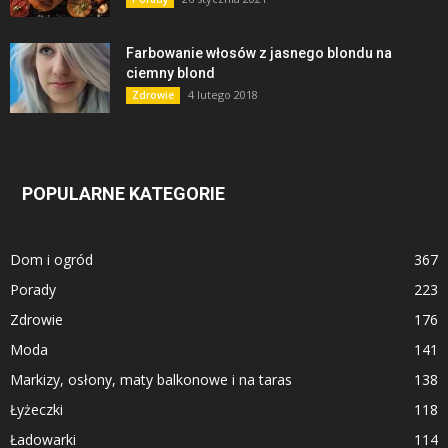
Farbowanie włosów z jasnego blondu na
ciemny blond
4 lutego 2018
Zdrowie
POPULARNE KATEGORIE
Dom i ogród
367
Porady
223
Zdrowie
176
Moda
141
Markizy, osłony, maty balkonowe i na taras
138
Łyżeczki
118
Ładowarki
114