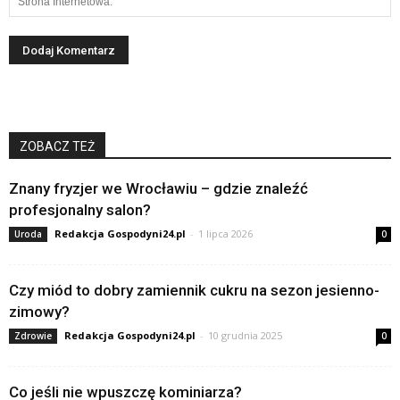
ZOBACZ TEŻ
Znany fryzjer we Wrocławiu – gdzie znaleźć
profesjonalny salon?
Redakcja Gospodyni24.pl
-
1 lipca 2026
Uroda
0
Czy miód to dobry zamiennik cukru na sezon jesienno-
zimowy?
Redakcja Gospodyni24.pl
-
10 grudnia 2025
Zdrowie
0
Co jeśli nie wpuszczę kominiarza?