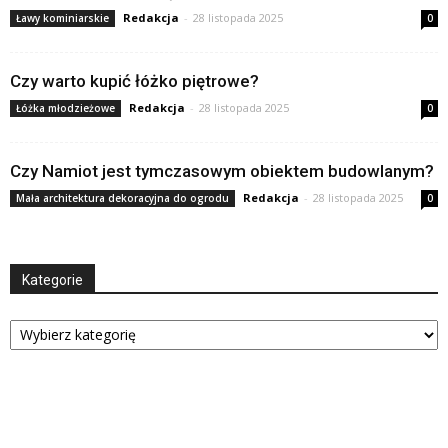
Redakcja
-
28 listopada 2025
Ławy kominiarskie
0
Czy warto kupić łóżko piętrowe?
Redakcja
-
28 listopada 2025
Łóżka młodzieżowe
0
Czy Namiot jest tymczasowym obiektem budowlanym?
Redakcja
-
28 listopada 2025
Mała architektura dekoracyjna do ogrodu
0
Kategorie
Kategorie