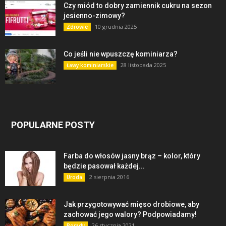
Czy miód to dobry zamiennik cukru na sezon
jesienno-zimowy?
10 grudnia 2025
Zdrowie
Co jeśli nie wpuszczę kominiarza?
28 listopada 2025
Ławy kominiarskie
POPULARNE POSTY
Farba do włosów jasny brąz – kolor, który
będzie pasował każdej...
2 sierpnia 2016
Uroda
Jak przygotowywać mięso drobiowe, aby
zachować jego walory? Podpowiadamy!
26 stycznia 2021
Porady