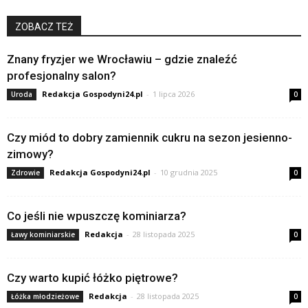
ZOBACZ TEŻ
Znany fryzjer we Wrocławiu – gdzie znaleźć
profesjonalny salon?
Redakcja Gospodyni24.pl
-
1 lipca 2026
Uroda
0
Czy miód to dobry zamiennik cukru na sezon jesienno-
zimowy?
Redakcja Gospodyni24.pl
-
10 grudnia 2025
Zdrowie
0
Co jeśli nie wpuszczę kominiarza?
Redakcja
-
28 listopada 2025
Ławy kominiarskie
0
Czy warto kupić łóżko piętrowe?
Redakcja
-
28 listopada 2025
Łóżka młodzieżowe
0