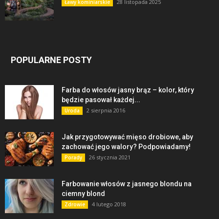
28 listopada 2025
Ławy kominiarskie
POPULARNE POSTY
Farba do włosów jasny brąz – kolor, który
będzie pasował każdej...
2 sierpnia 2016
Uroda
Jak przygotowywać mięso drobiowe, aby
zachować jego walory? Podpowiadamy!
26 stycznia 2021
Porady
Farbowanie włosów z jasnego blondu na
ciemny blond
4 lutego 2018
Zdrowie