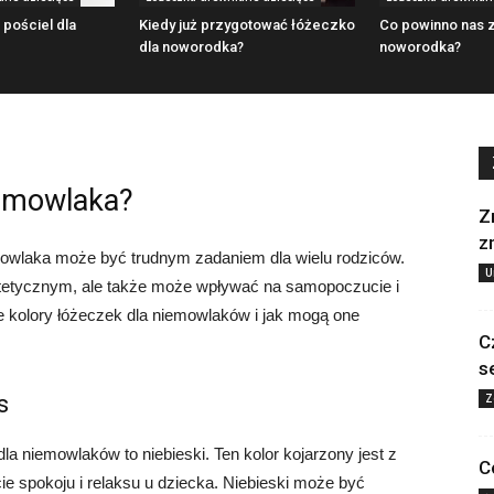
 pościel dla
Kiedy już przygotować łóżeczko
Co powinno nas z
dla noworodka?
noworodka?
iemowlaka?
Z
z
mowlaka może być trudnym zadaniem dla wielu rodziców.
U
stetycznym, ale także może wpływać na samopoczucie i
 kolory łóżeczek dla niemowlaków i jak mogą one
C
s
s
Z
la niemowlaków to niebieski. Ten kolor kojarzony jest z
C
 spokoju i relaksu u dziecka. Niebieski może być