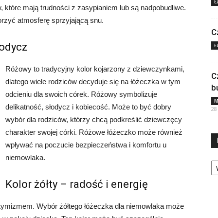
Ł
które mają trudności z zasypianiem lub są nadpobudliwe.
rzyć atmosferę sprzyjającą snu.
C
łodycz
Ł
Różowy to tradycyjny kolor kojarzony z dziewczynkami,
C
dlatego wiele rodziców decyduje się na łóżeczka w tym
b
odcieniu dla swoich córek. Różowy symbolizuje
M
delikatność, słodycz i kobiecość. Może to być dobry
28
wybór dla rodziców, którzy chcą podkreślić dziewczęcy
charakter swojej córki. Różowe łóżeczko może również
wpływać na poczucie bezpieczeństwa i komfortu u
niemowlaka.
Ka
Kolor żółty – radość i energię
i optymizmem. Wybór żółtego łóżeczka dla niemowlaka może