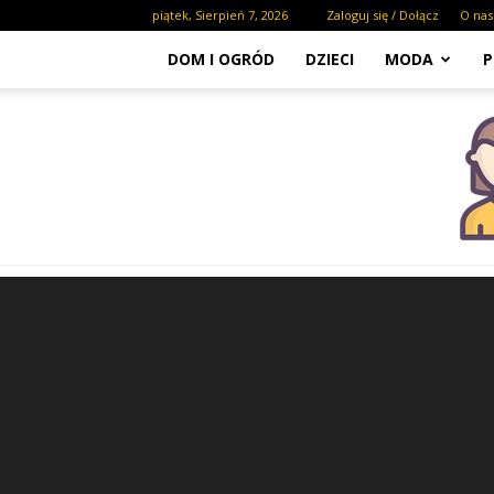
piątek, Sierpień 7, 2026
Zaloguj się / Dołącz
O nas
DOM I OGRÓD
DZIECI
MODA
P