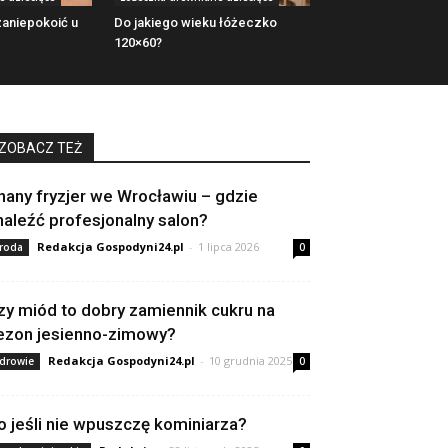
aniepokoić u
Do jakiego wieku łóżeczko
120×60?
ZOBACZ TEŻ
nany fryzjer we Wrocławiu – gdzie
naleźć profesjonalny salon?
Redakcja Gospodyni24.pl
-
1 lipca 2026
roda
0
zy miód to dobry zamiennik cukru na
ezon jesienno-zimowy?
Redakcja Gospodyni24.pl
-
10 grudnia 2025
drowie
0
o jeśli nie wpuszczę kominiarza?