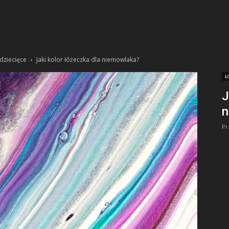
dziecięce
Jaki kolor łóżeczka dla niemowlaka?
Ł
J
n
Pr