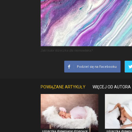
Jaki kolor łóżeczka dla niemowlaka?
Podziel się na Facebooku
POWIĄZANE ARTYKUŁY
WIĘCEJ OD AUTORA
Łóżeczka drewniane dziecięce
Łóżeczka drewni