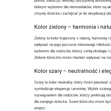
pomóc stworzyć wesołą i pozytywną atmosferę 
dobrym wyborem dla niemowlaków, które są akt
zmysły dziecka i zachęcać je do eksploracji ot
Kolor zielony – harmonia i nat
Zielony to kolor kojarzony z naturą, harmonią
wpływać na jego poczucie równowagi i bliskośc
wyborem dla rodziców, którzy cenią ekologię i
Zielone łóżeczko może również wpływać na ro
Kolor szary – neutralność i ele
Szary to kolor neutralny, który może pasować z
symbolizuje elegancję i prostotę. Wybór szar
rozwiązaniem dla rodziców, którzy preferują s
dla swojego dziecka. Szare łóżeczko może być
wnętrz.