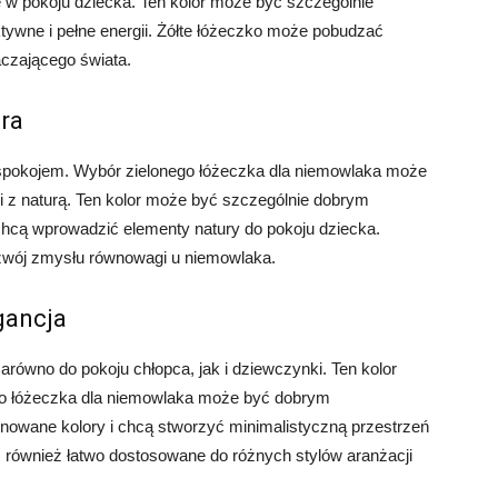
w pokoju dziecka. Ten kolor może być szczególnie
ywne i pełne energii. Żółte łóżeczko może pobudzać
aczającego świata.
ura
 i spokojem. Wybór zielonego łóżeczka dla niemowlaka może
i z naturą. Ten kolor może być szczególnie dobrym
 chcą wprowadzić elementy natury do pokoju dziecka.
zwój zmysłu równowagi u niemowlaka.
gancja
arówno do pokoju chłopca, jak i dziewczynki. Ten kolor
ego łóżeczka dla niemowlaka może być dobrym
tonowane kolory i chcą stworzyć minimalistyczną przestrzeń
 również łatwo dostosowane do różnych stylów aranżacji