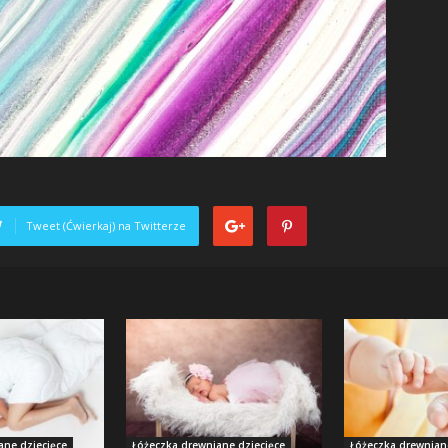
Tweet (Ćwierkaj) na Twitterze
ane dziecięce
Łóżeczka drewniane dziecięce
Łóżeczka drewnian