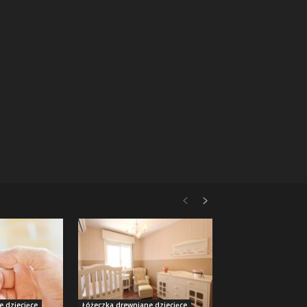
e dziecięce
Łóżeczka drewniane dziecięce