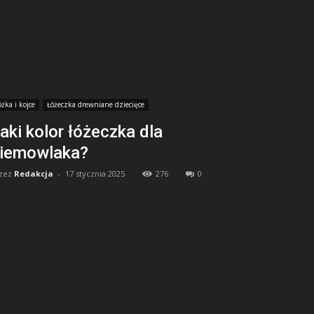
óżka i kojce
Łóżeczka drewniane dziecięce
aki kolor łóżeczka dla
iemowlaka?
zez
Redakcja
-
17 stycznia 2025
276
0