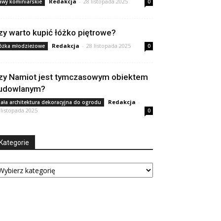
Redakcja
-
28 listopada 2025
awy kominiarskie
0
zy warto kupić łóżko piętrowe?
Redakcja
-
28 listopada 2025
óżka młodzieżowe
0
zy Namiot jest tymczasowym obiektem
udowlanym?
Redakcja
-
ała architektura dekoracyjna do ogrodu
 listopada 2025
0
Kategorie
tegorie