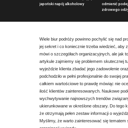
japoński napój alkoholowy
odmienić podej
zdrowego odży
Wiele biur podróży powinno pochylić się nad p
jej sekret i co koniecznie trzeba wiedzieć, ab
mówi o szczegółach organizacyjnych, ale jak t
artykule zajmiemy się problemem skutecznej tu
wyjeździe klienta zbadać jego zadowolenie oraz
podchodziło w pełni profesjonalnie do swojej pr
całkiem wartościowe to prawdę mówiąc nie ocen
ilość klientów zainteresowanych. Naukowe podej
wychwytywanie najnowszych trendów związanyc
ukierunkowane w określone obszary. Do tego kli
że otrzymają pełen zestaw informacji o wyjeź
Myślimy, że warto zainteresować się tematem s