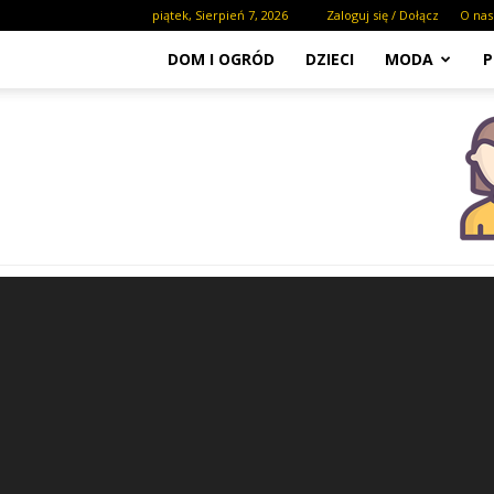
piątek, Sierpień 7, 2026
Zaloguj się / Dołącz
O nas
DOM I OGRÓD
DZIECI
MODA
P