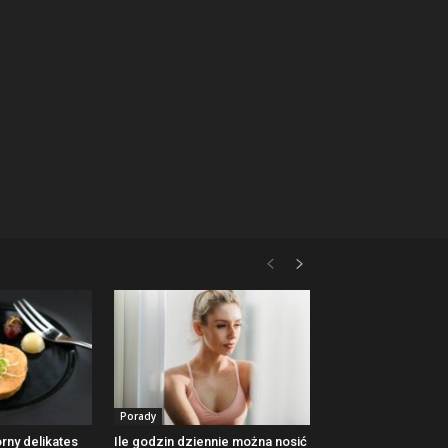
Porady
rny delikates
Ile godzin dziennie można nosić