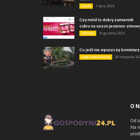
1 lipca 2026
Uroda
Czy miód to dobry zamiennik
cukru na sezon jesienno-zimow
10 grudnia 2025
Zdrowie
Co jeśli nie wpuszczę kominiarz
28 listopada 20
Ławy kominiarskie
O 
Od l
Na n
urod