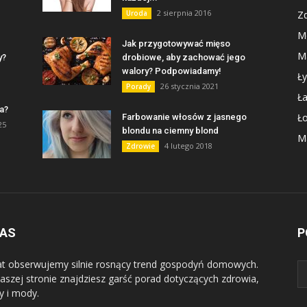
2 sierpnia 2016
Uroda
Z
M
Jak przygotowywać mięso
Ma
y?
drobiowe, aby zachować jego
walory? Podpowiadamy!
Ły
26 stycznia 2021
Porady
Ł
a?
Ł
Farbowanie włosów z jasnego
25
blondu na ciemny blond
Ma
4 lutego 2018
Zdrowie
NAS
P
at obserwujemy silnie rosnący trend gospodyń domowych.
aszej stronie znajdziesz garść porad dotyczących zdrowia,
y i mody.