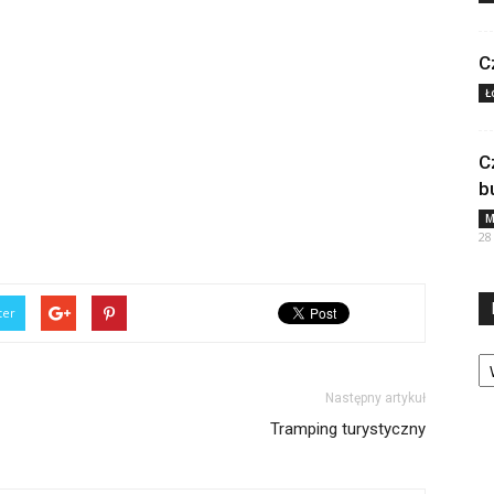
C
Ł
C
b
M
28
ter
Ka
Następny artykuł
Tramping turystyczny