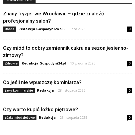
Znany fryzjer we Wrocławiu – gdzie znaleźć
profesjonalny salon?
Redakcja Gospodyni24.pl
-
1 lipca 2026
Uroda
0
Czy miód to dobry zamiennik cukru na sezon jesienno-
zimowy?
Redakcja Gospodyni24.pl
-
10 grudnia 2025
Zdrowie
0
Co jeśli nie wpuszczę kominiarza?
Redakcja
-
28 listopada 2025
Ławy kominiarskie
0
Czy warto kupić łóżko piętrowe?
Redakcja
-
28 listopada 2025
Łóżka młodzieżowe
0