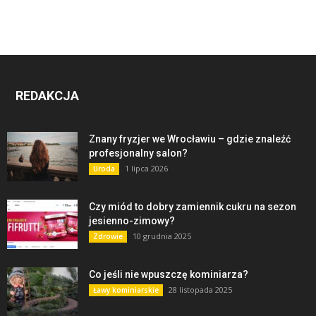
REDAKCJA
Znany fryzjer we Wrocławiu – gdzie znaleźć
profesjonalny salon?
1 lipca 2026
Uroda
Czy miód to dobry zamiennik cukru na sezon
jesienno-zimowy?
10 grudnia 2025
Zdrowie
Co jeśli nie wpuszczę kominiarza?
28 listopada 2025
Ławy kominiarskie