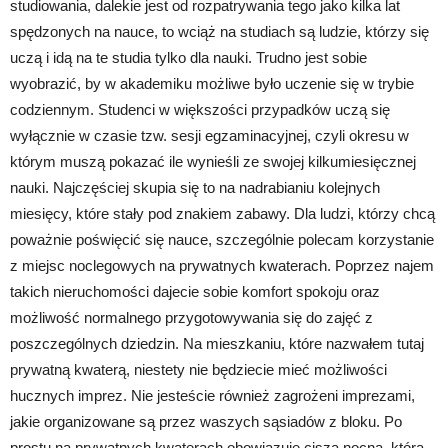
studiowania, dalekie jest od rozpatrywania tego jako kilka lat
spędzonych na nauce, to wciąż na studiach są ludzie, którzy się
uczą i idą na te studia tylko dla nauki. Trudno jest sobie
wyobrazić, by w akademiku możliwe było uczenie się w trybie
codziennym. Studenci w większości przypadków uczą się
wyłącznie w czasie tzw. sesji egzaminacyjnej, czyli okresu w
którym muszą pokazać ile wynieśli ze swojej kilkumiesięcznej
nauki. Najczęściej skupia się to na nadrabianiu kolejnych
miesięcy, które stały pod znakiem zabawy. Dla ludzi, którzy chcą
poważnie poświęcić się nauce, szczególnie polecam korzystanie
z miejsc noclegowych na prywatnych kwaterach. Poprzez najem
takich nieruchomości dajecie sobie komfort spokoju oraz
możliwość normalnego przygotowywania się do zajęć z
poszczególnych dziedzin. Na mieszkaniu, które nazwałem tutaj
prywatną kwaterą, niestety nie będziecie mieć możliwości
hucznych imprez. Nie jesteście również zagrożeni imprezami,
jakie organizowane są przez waszych sąsiadów z bloku. Po
prostu na prywatnych kwaterach obowiązuje cisza nocna, która