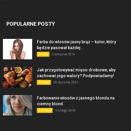
POPULARNE POSTY
Farba do włosów jasny brąz – kolor, który
będzie pasował każdej...
2 sierpnia 2016
Uroda
Jak przygotowywać mięso drobiowe, aby
zachować jego walory? Podpowiadamy!
26 stycznia 2021
Porady
Farbowanie włosów z jasnego blondu na
ciemny blond
4 lutego 2018
Zdrowie