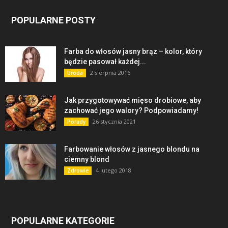
POPULARNE POSTY
Farba do włosów jasny brąz – kolor, który
będzie pasował każdej...
2 sierpnia 2016
Uroda
Jak przygotowywać mięso drobiowe, aby
zachować jego walory? Podpowiadamy!
26 stycznia 2021
Porady
Farbowanie włosów z jasnego blondu na
ciemny blond
4 lutego 2018
Zdrowie
POPULARNE KATEGORIE