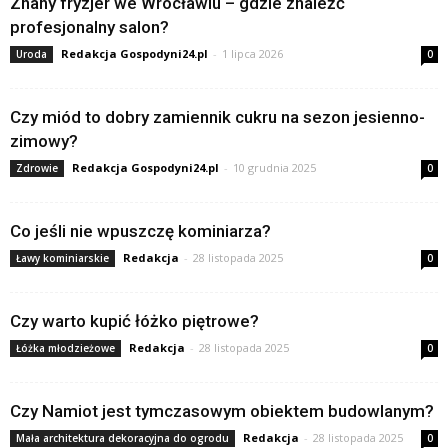
Znany fryzjer we Wrocławiu – gdzie znaleźć
profesjonalny salon?
Redakcja Gospodyni24.pl
-
1 lipca 2026
Uroda
0
Czy miód to dobry zamiennik cukru na sezon jesienno-
zimowy?
Redakcja Gospodyni24.pl
-
10 grudnia 2025
Zdrowie
0
Co jeśli nie wpuszczę kominiarza?
Redakcja
-
28 listopada 2025
Ławy kominiarskie
0
Czy warto kupić łóżko piętrowe?
Redakcja
-
28 listopada 2025
Łóżka młodzieżowe
0
Czy Namiot jest tymczasowym obiektem budowlanym?
Redakcja
-
28 listopada 2025
Mała architektura dekoracyjna do ogrodu
0