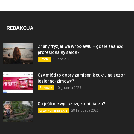
REDAKCJA
Znany fryzjer we Wrocławiu – gdzie znaleźć
profesjonalny salon?
1 lipca 2026
Uroda
Czy miód to dobry zamiennik cukru na sezon
jesienno-zimowy?
10 grudnia 2025
Zdrowie
Co jeśli nie wpuszczę kominiarza?
28 listopada 2025
Ławy kominiarskie