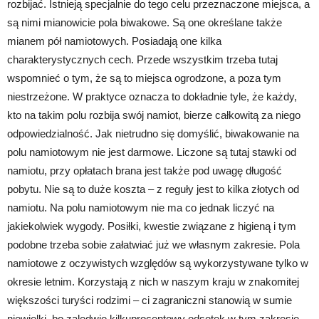
rozbijać. Istnieją specjalnie do tego celu przeznaczone miejsca, a
są nimi mianowicie pola biwakowe. Są one określane także
mianem pół namiotowych. Posiadają one kilka
charakterystycznych cech. Przede wszystkim trzeba tutaj
wspomnieć o tym, że są to miejsca ogrodzone, a poza tym
niestrzeżone. W praktyce oznacza to dokładnie tyle, że każdy,
kto na takim polu rozbija swój namiot, bierze całkowitą za niego
odpowiedzialność. Jak nietrudno się domyślić, biwakowanie na
polu namiotowym nie jest darmowe. Liczone są tutaj stawki od
namiotu, przy opłatach brana jest także pod uwagę długość
pobytu. Nie są to duże koszta – z reguły jest to kilka złotych od
namiotu. Na polu namiotowym nie ma co jednak liczyć na
jakiekolwiek wygody. Posiłki, kwestie związane z higieną i tym
podobne trzeba sobie załatwiać już we własnym zakresie. Pola
namiotowe z oczywistych względów są wykorzystywane tylko w
okresie letnim. Korzystają z nich w naszym kraju w znakomitej
większości turyści rodzimi – ci zagraniczni stanowią w sumie
niewielki, bo zaledwie kilkuprocentowy odsetek w tym zakresie.