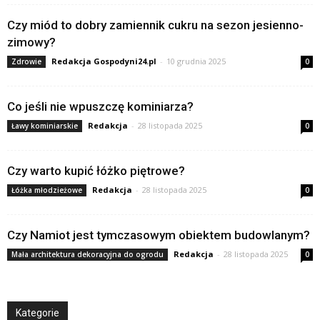
Czy miód to dobry zamiennik cukru na sezon jesienno-
zimowy?
Redakcja Gospodyni24.pl
-
10 grudnia 2025
Zdrowie
0
Co jeśli nie wpuszczę kominiarza?
Redakcja
-
28 listopada 2025
Ławy kominiarskie
0
Czy warto kupić łóżko piętrowe?
Redakcja
-
28 listopada 2025
Łóżka młodzieżowe
0
Czy Namiot jest tymczasowym obiektem budowlanym?
Redakcja
-
28 listopada 2025
Mała architektura dekoracyjna do ogrodu
0
Kategorie