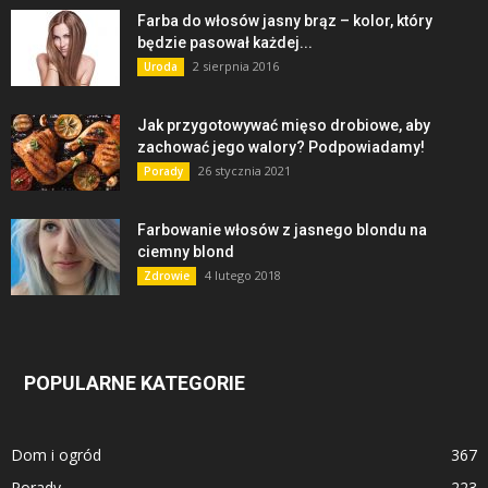
Farba do włosów jasny brąz – kolor, który
będzie pasował każdej...
2 sierpnia 2016
Uroda
Jak przygotowywać mięso drobiowe, aby
zachować jego walory? Podpowiadamy!
26 stycznia 2021
Porady
Farbowanie włosów z jasnego blondu na
ciemny blond
4 lutego 2018
Zdrowie
POPULARNE KATEGORIE
Dom i ogród
367
Porady
223