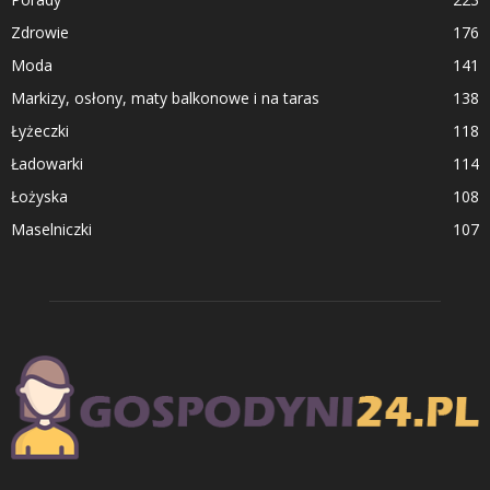
Zdrowie
176
Moda
141
Markizy, osłony, maty balkonowe i na taras
138
Łyżeczki
118
Ładowarki
114
Łożyska
108
Maselniczki
107