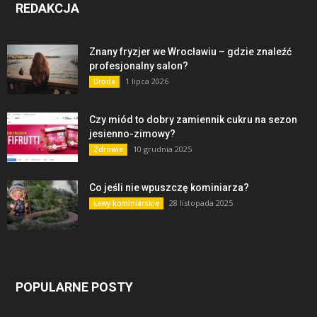
REDAKCJA
Znany fryzjer we Wrocławiu – gdzie znaleźć
profesjonalny salon?
1 lipca 2026
Uroda
Czy miód to dobry zamiennik cukru na sezon
jesienno-zimowy?
10 grudnia 2025
Zdrowie
Co jeśli nie wpuszczę kominiarza?
28 listopada 2025
Ławy kominiarskie
POPULARNE POSTY