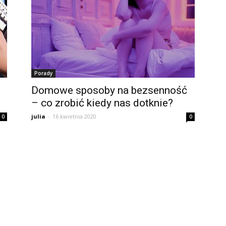
Porady
Domowe sposoby na bezsenność
– co zrobić kiedy nas dotknie?
julia
-
16 kwietnia 2020
0
0