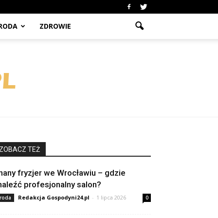
RODA
ZDROWIE
ZOBACZ TEŻ
nany fryzjer we Wrocławiu – gdzie
naleźć profesjonalny salon?
Redakcja Gospodyni24.pl
-
1 lipca 2026
roda
0