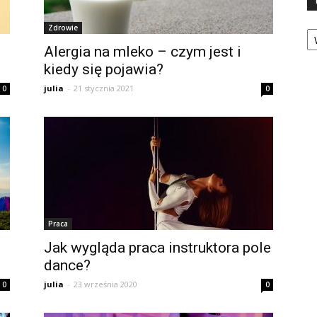
Ka
Zdrowie
Alergia na mleko – czym jest i
kiedy się pojawia?
julia
-
21 stycznia 2021
0
0
Praca
Jak wygląda praca instruktora pole
dance?
julia
-
23 września 2020
0
0