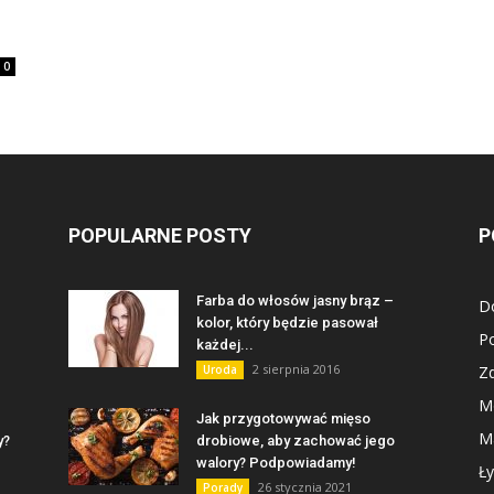
0
POPULARNE POSTY
P
Farba do włosów jasny brąz –
D
kolor, który będzie pasował
P
każdej...
2 sierpnia 2016
Uroda
Z
M
Jak przygotowywać mięso
Ma
y?
drobiowe, aby zachować jego
walory? Podpowiadamy!
Ły
26 stycznia 2021
Porady