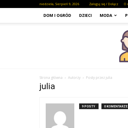
niedziela, Sierpień 9, 2026
Zaloguj się / Dołącz
O 
DOM I OGRÓD
DZIECI
MODA
P
Strona główna
Autorzy
Posty przez julia
julia
9 POSTY
0 KOMENTARZE