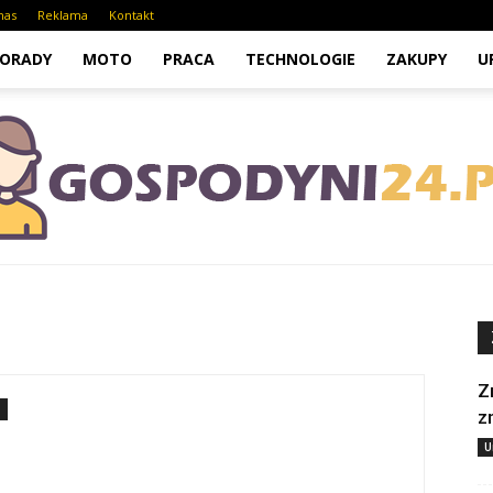
nas
Reklama
Kontakt
ORADY
MOTO
PRACA
TECHNOLOGIE
ZAKUPY
U
Z
z
U