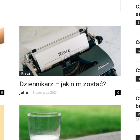
C
s
Z
C
Ł
C
Praca
Ł
Dziennikarz – jak nim zostać?
julia
-
1 czerwca 2021
0
0
C
b
M
28