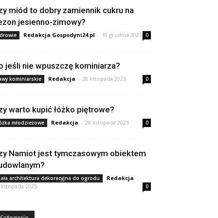
zy miód to dobry zamiennik cukru na
ezon jesienno-zimowy?
Redakcja Gospodyni24.pl
-
10 grudnia 2025
drowie
0
o jeśli nie wpuszczę kominiarza?
Redakcja
-
28 listopada 2025
awy kominiarskie
0
zy warto kupić łóżko piętrowe?
Redakcja
-
28 listopada 2025
óżka młodzieżowe
0
zy Namiot jest tymczasowym obiektem
udowlanym?
Redakcja
-
ała architektura dekoracyjna do ogrodu
 listopada 2025
0