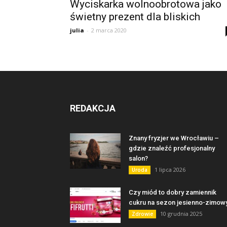
Wyciskarka wolnoobrotowa jako
świetny prezent dla bliskich
julia
-
2 marca 2020
REDAKCJA
Znany fryzjer we Wrocławiu –
gdzie znaleźć profesjonalny
salon?
1 lipca 2026
Uroda
Czy miód to dobry zamiennik
cukru na sezon jesienno-zimow
10 grudnia 2025
Zdrowie