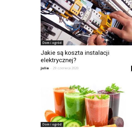
Dom i ogród
Jakie są koszta instalacji
elektrycznej?
julia
-
29 czerwca 2020
Dom i ogród