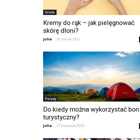
Uroda
Kremy do rąk – jak pielęgnować
skórę dłoni?
julia
-
18 marca 2021
Porady
Do kiedy można wykorzystać bon
turystyczny?
julia
-
11 listopada 2020