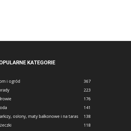
OPULARNE KATEGORIE
om i ogród
367
orady
223
drowie
176
oda
141
rkizy, osłony, maty balkonowe i na taras
138
żeczki
118